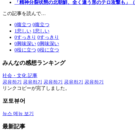
「精神分裂状態の北朝鮮、全く違う形のテロ攻撃も」（
この記事を読んで…
0
腹立つ
0
腹立つ
1
悲しい
1
悲しい
0
すっきり
0
すっきり
0
興味深い
0
興味深い
0
役に立つ
0
役に立つ
みんなの感想ランキング
社会・文化 記事
공유하기
공유하기
공유하기
공유하기
공유하기
リンクコピーが完了しました。
포토뷰어
뉴스 메뉴 보기
最新記事