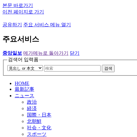
본문 바로가기
이전 페이지로 가기
공유하기
주요 서비스 메뉴 열기
주요서비스
중앙일보
메가메뉴로 돌아가기
닫기
검색어 입력폼
검색
HOME
最新記事
ニュース
政治
経済
国際・日本
北朝鮮
社会・文化
スポーツ