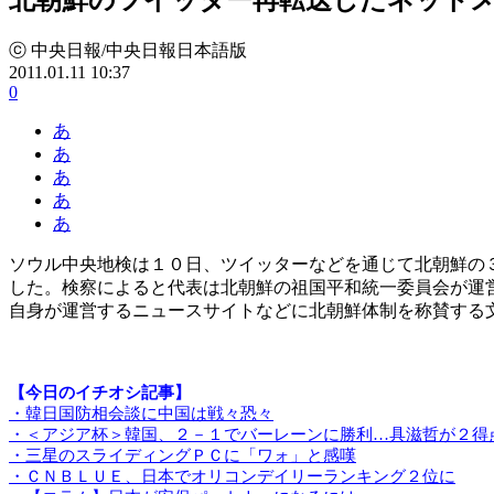
ⓒ 中央日報/中央日報日本語版
2011.01.11 10:37
0
あ
あ
あ
あ
あ
ソウル中央地検は１０日、ツイッターなどを通じて北朝鮮の
した。検察によると代表は北朝鮮の祖国平和統一委員会が運
自身が運営するニュースサイトなどに北朝鮮体制を称賛する
【今日のイチオシ記事】
・韓日国防相会談に中国は戦々恐々
・＜アジア杯＞韓国、２－１でバーレーンに勝利…具滋哲が２得
・三星のスライディングＰＣに「ワォ」と感嘆
・ＣＮＢＬＵＥ、日本でオリコンデイリーランキング２位に