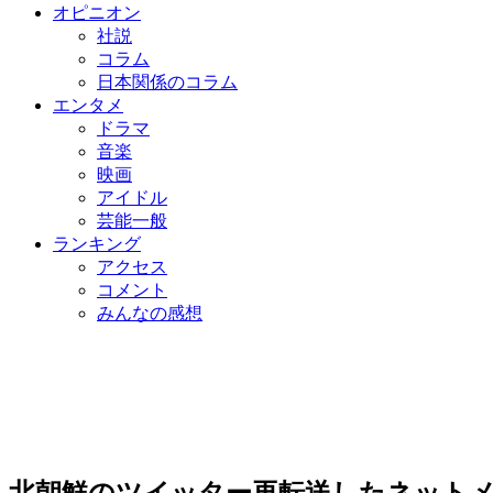
オピニオン
社説
コラム
日本関係のコラム
エンタメ
ドラマ
音楽
映画
アイドル
芸能一般
ランキング
アクセス
コメント
みんなの感想
北朝鮮のツイッター再転送したネット