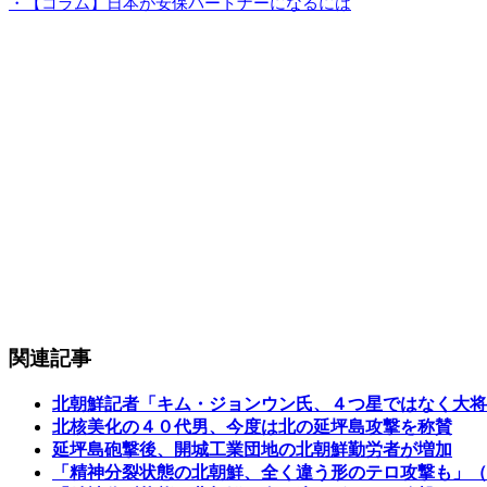
・【コラム】日本が安保パートナーになるには
関連記事
北朝鮮記者「キム・ジョンウン氏、４つ星ではなく大将
北核美化の４０代男、今度は北の延坪島攻撃を称賛
延坪島砲撃後、開城工業団地の北朝鮮勤労者が増加
「精神分裂状態の北朝鮮、全く違う形のテロ攻撃も」（