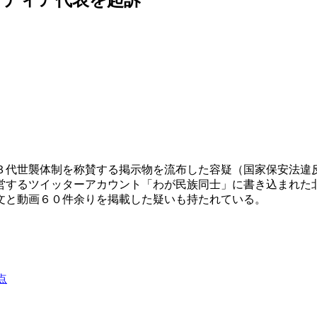
３代世襲体制を称賛する掲示物を流布した容疑（国家保安法違
営するツイッターアカウント「わが民族同士」に書き込まれた
文と動画６０件余りを掲載した疑いも持たれている。
点