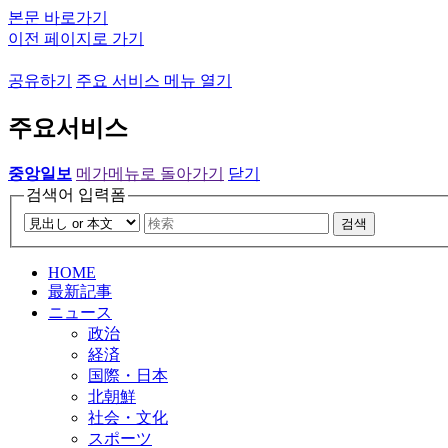
본문 바로가기
이전 페이지로 가기
공유하기
주요 서비스 메뉴 열기
주요서비스
중앙일보
메가메뉴로 돌아가기
닫기
검색어 입력폼
검색
HOME
最新記事
ニュース
政治
経済
国際・日本
北朝鮮
社会・文化
スポーツ