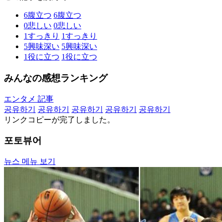
6
腹立つ
6
腹立つ
0
悲しい
0
悲しい
1
すっきり
1
すっきり
5
興味深い
5
興味深い
1
役に立つ
1
役に立つ
みんなの感想ランキング
エンタメ 記事
공유하기
공유하기
공유하기
공유하기
공유하기
リンクコピーが完了しました。
포토뷰어
뉴스 메뉴 보기