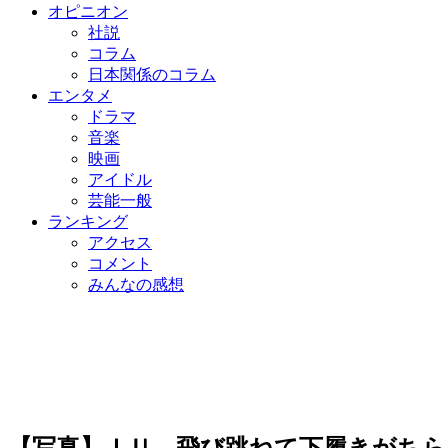
オピニオン
社説
コラム
日本関係のコラム
エンタメ
ドラマ
音楽
映画
アイドル
芸能一般
ランキング
アクセス
コメント
みんなの感想
【写真】ＩＵ、飛び跳ねて下履きがちら