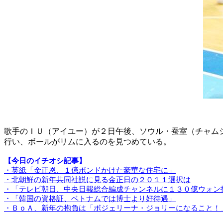
歌手のＩＵ（アイユー）が２日午後、ソウル・蚕室（チャム
行い、ボールがリムに入るのを見つめている。
【今日のイチオシ記事】
・英紙「金正恩、１億ポンドかけた豪華な住宅に」
・北朝鮮の新年共同社説に見る金正日の２０１１選択は
・「テレビ朝日、中央日報総合編成チャンネルに１３０億ウォン
・「韓国の資格証、ベトナムでは博士より好待遇」
・ＢｏＡ、新年の抱負は「ボジェリーナ・ジョリーになること！