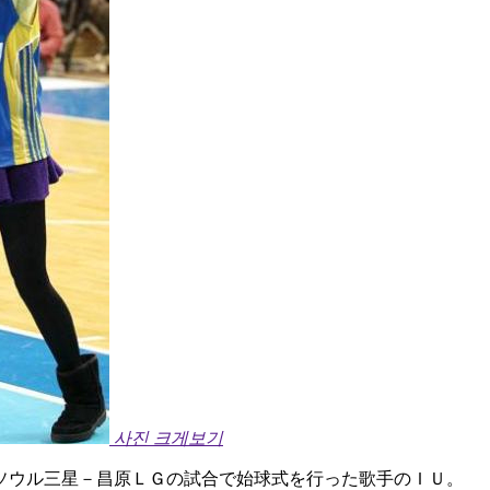
사진 크게보기
ソウル三星－昌原ＬＧの試合で始球式を行った歌手のＩＵ。