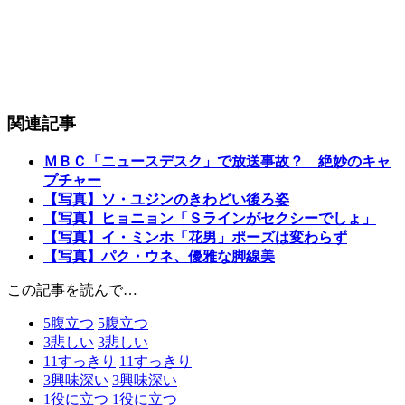
関連記事
ＭＢＣ「ニュースデスク」で放送事故？ 絶妙のキャ
プチャー
【写真】ソ・ユジンのきわどい後ろ姿
【写真】ヒョニョン「Ｓラインがセクシーでしょ」
【写真】イ・ミンホ「花男」ポーズは変わらず
【写真】パク・ウネ、優雅な脚線美
この記事を読んで…
5
腹立つ
5
腹立つ
3
悲しい
3
悲しい
11
すっきり
11
すっきり
3
興味深い
3
興味深い
1
役に立つ
1
役に立つ