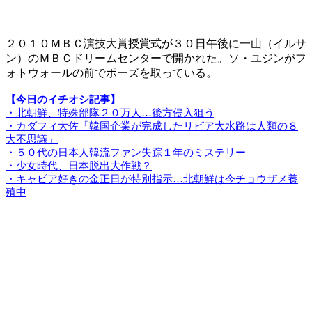
２０１０ＭＢＣ演技大賞授賞式が３０日午後に一山（イルサ
ン）のＭＢＣドリームセンターで開かれた。ソ・ユジンがフ
ォトウォールの前でポーズを取っている。
【今日のイチオシ記事】
・北朝鮮、特殊部隊２０万人…後方侵入狙う
・カダフィ大佐「韓国企業が完成したリビア大水路は人類の８
大不思議」
・５０代の日本人韓流ファン失踪１年のミステリー
・少女時代、日本脱出大作戦？
・キャビア好きの金正日が特別指示…北朝鮮は今チョウザメ養
殖中