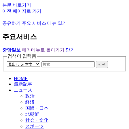
본문 바로가기
이전 페이지로 가기
공유하기
주요 서비스 메뉴 열기
주요서비스
중앙일보
메가메뉴로 돌아가기
닫기
검색어 입력폼
검색
HOME
最新記事
ニュース
政治
経済
国際・日本
北朝鮮
社会・文化
スポーツ