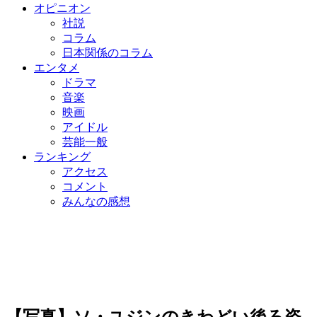
オピニオン
社説
コラム
日本関係のコラム
エンタメ
ドラマ
音楽
映画
アイドル
芸能一般
ランキング
アクセス
コメント
みんなの感想
【写真】ソ・ユジンのきわどい後ろ姿