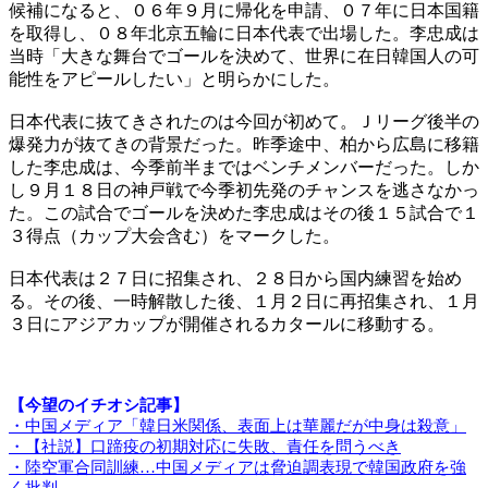
候補になると、０６年９月に帰化を申請、０７年に日本国籍
を取得し、０８年北京五輪に日本代表で出場した。李忠成は
当時「大きな舞台でゴールを決めて、世界に在日韓国人の可
能性をアピールしたい」と明らかにした。
日本代表に抜てきされたのは今回が初めて。Ｊリーグ後半の
爆発力が抜てきの背景だった。昨季途中、柏から広島に移籍
した李忠成は、今季前半まではベンチメンバーだった。しか
し９月１８日の神戸戦で今季初先発のチャンスを逃さなかっ
た。この試合でゴールを決めた李忠成はその後１５試合で１
３得点（カップ大会含む）をマークした。
日本代表は２７日に招集され、２８日から国内練習を始め
る。その後、一時解散した後、１月２日に再招集され、１月
３日にアジアカップが開催されるカタールに移動する。
【今望のイチオシ記事】
・中国メディア「韓日米関係、表面上は華麗だが中身は殺意」
・【社説】口蹄疫の初期対応に失敗、責任を問うべき
・陸空軍合同訓練…中国メディアは脅迫調表現で韓国政府を強
く批判