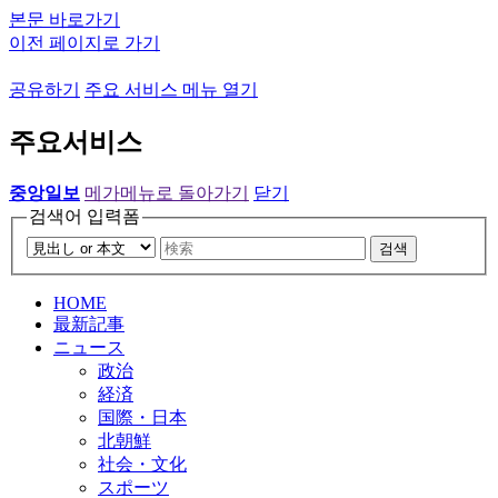
본문 바로가기
이전 페이지로 가기
공유하기
주요 서비스 메뉴 열기
주요서비스
중앙일보
메가메뉴로 돌아가기
닫기
검색어 입력폼
검색
HOME
最新記事
ニュース
政治
経済
国際・日本
北朝鮮
社会・文化
スポーツ