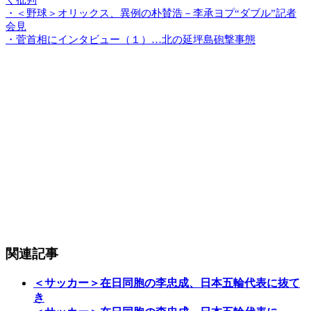
・＜野球＞オリックス、異例の朴賛浩－李承ヨプ“ダブル”記者
会見
・菅首相にインタビュー（１）…北の延坪島砲撃事態
関連記事
＜サッカー＞在日同胞の李忠成、日本五輪代表に抜て
き