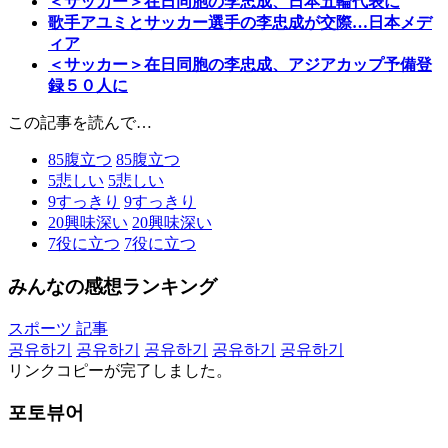
＜サッカー＞在日同胞の李忠成、日本五輪代表に
歌手アユミとサッカー選手の李忠成が交際…日本メデ
ィア
＜サッカー＞在日同胞の李忠成、アジアカップ予備登
録５０人に
この記事を読んで…
85
腹立つ
85
腹立つ
5
悲しい
5
悲しい
9
すっきり
9
すっきり
20
興味深い
20
興味深い
7
役に立つ
7
役に立つ
みんなの感想ランキング
スポーツ 記事
공유하기
공유하기
공유하기
공유하기
공유하기
リンクコピーが完了しました。
포토뷰어