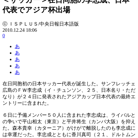
代表でアジア杯出場
ⓒ ＩＳＰＬＵＳ/中央日報日本語版
2010.12.24 18:06
0
あ
あ
あ
あ
あ
在日同胞初の日本サッカー代表が誕生した。サンフレッチェ
広島のＦＷ李忠成（イ・チュンソン、２５、日本名り・ただ
なり）が２４日に発表されたアジアカップ日本代表の最終エ
ントリーに含まれた。
６日に予備メンバー５０人に含まれた李忠成は、ライバルと
の争いで平山相太（東京）と平井将生（カンバ大阪）を抑え
た。森本貴幸（カターニア）がけがで離脱したのも李忠成に
は幸運だった。李忠成とともに香川真司（２１、ドルトムン