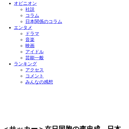
オピニオン
社説
コラム
日本関係のコラム
エンタメ
ドラマ
音楽
映画
アイドル
芸能一般
ランキング
アクセス
コメント
みんなの感想
＜サッカー＞在日同胞の李忠成、日本