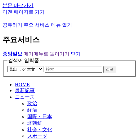
본문 바로가기
이전 페이지로 가기
공유하기
주요 서비스 메뉴 열기
주요서비스
중앙일보
메가메뉴로 돌아가기
닫기
검색어 입력폼
검색
HOME
最新記事
ニュース
政治
経済
国際・日本
北朝鮮
社会・文化
スポーツ