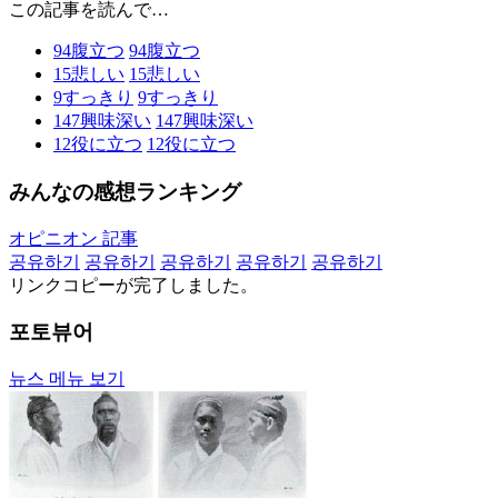
この記事を読んで…
94
腹立つ
94
腹立つ
15
悲しい
15
悲しい
9
すっきり
9
すっきり
147
興味深い
147
興味深い
12
役に立つ
12
役に立つ
みんなの感想ランキング
オピニオン 記事
공유하기
공유하기
공유하기
공유하기
공유하기
リンクコピーが完了しました。
포토뷰어
뉴스 메뉴 보기