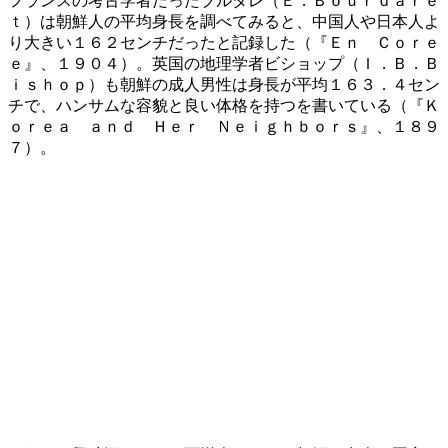
フランスの考古学者だったブルダレ（Ｅ．Ｂｏｕｒｄａｒｅ
ｔ）は朝鮮人の平均身長を調べてみると、中国人や日本人よ
り大きい１６２センチだったと記録した（『Ｅｎ Ｃｏｒｅ
ｅ』、１９０４）。英国の地理学者ビショップ（Ｉ．Ｂ．Ｂ
ｉｓｈｏｐ）も朝鮮の成人男性は身長が平均１６３．４セン
チで、ハンサムな容貌と良い体格を持つを書いている（『Ｋ
ｏｒｅａ ａｎｄ Ｈｅｒ Ｎｅｉｇｈｂｏｒｓ』、１８９
７）。