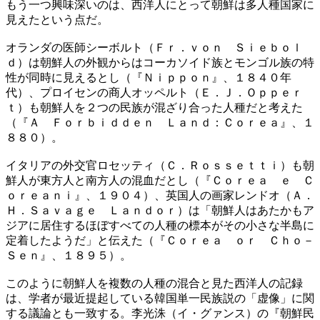
もう一つ興味深いのは、西洋人にとって朝鮮は多人種国家に
見えたという点だ。
オランダの医師シーボルト（Ｆｒ．ｖｏｎ Ｓｉｅｂｏｌ
ｄ）は朝鮮人の外観からはコーカソイド族とモンゴル族の特
性が同時に見えるとし（『Ｎｉｐｐｏｎ』、１８４０年
代）、プロイセンの商人オッペルト（Ｅ．Ｊ．Ｏｐｐｅｒ
ｔ）も朝鮮人を２つの民族が混ざり合った人種だと考えた
（『Ａ Ｆｏｒｂｉｄｄｅｎ Ｌａｎｄ：Ｃｏｒｅａ』、１
８８０）。
イタリアの外交官ロセッティ（Ｃ．Ｒｏｓｓｅｔｔｉ）も朝
鮮人が東方人と南方人の混血だとし（『Ｃｏｒｅａ ｅ Ｃ
ｏｒｅａｎｉ』、１９０４）、英国人の画家レンドオ（Ａ．
Ｈ．Ｓａｖａｇｅ Ｌａｎｄｏｒ）は「朝鮮人はあたかもア
ジアに居住するほぼすべての人種の標本がその小さな半島に
定着したようだ」と伝えた（『Ｃｏｒｅａ ｏｒ Ｃｈｏ－
Ｓｅｎ』、１８９５）。
このように朝鮮人を複数の人種の混合と見た西洋人の記録
は、学者が最近提起している韓国単一民族説の「虚像」に関
する議論とも一致する。李光洙（イ・グァンス）の『朝鮮民