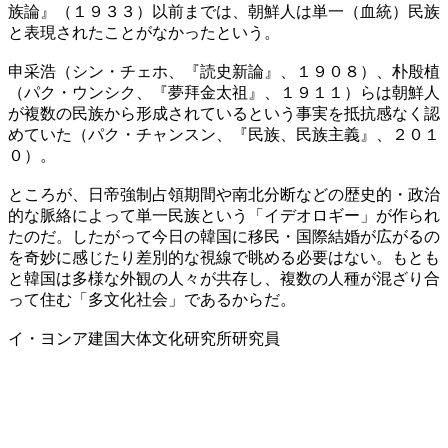
族論』（１９３３）以前までは、朝鮮人は単一（血統）民族
と表現されたことがなかったという。
申采浩（シン・チェホ、『読史新論』、１９０８）、朴殷植
（パク・ウンシク、『夢拜金太祖』、１９１１）らは朝鮮人
が複数の民族から形成されているという事実を抵抗感なく認
めていた（パク・チャンスン、『民族、民族主義』、２０１
０）。
ところが、日帝強制占領期間や南北分断などの歴史的・政治
的な脈絡によって単一民族という「イデオロギー」が作られ
たのだ。したがって今日の韓国に移民・国際結婚が広がるの
を奇妙に感じたり差別的な視線で眺める必要はない。もとも
と韓国は多様な外観の人々が共存し、複数の人種が混ざり合
って住む「多文化社会」であるからだ。
イ・ヨンア建国大体文化研究所研究員