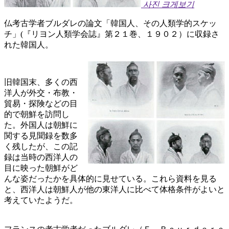
사진 크게보기
仏考古学者ブルダレの論文「韓国人、その人類学的スケッ
チ」(『リヨン人類学会誌』第２１巻、１９０２）に収録さ
れた韓国人。
旧韓国末、多くの西
洋人が外交・布教・
貿易・探険などの目
的で朝鮮を訪問し
た。外国人は朝鮮に
関する見聞録を数多
く残したが、この記
録は当時の西洋人の
目に映った朝鮮がど
んな姿だったかを具体的に見せている。これら資料を見る
と、西洋人は朝鮮人が他の東洋人に比べて体格条件がよいと
考えていたようだ。