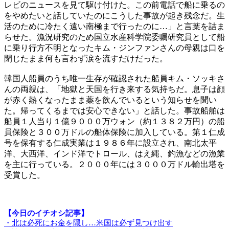
レビのニュースを見て駆け付けた。この前電話で船に乗るの
をやめたいと話していたのにこうした事故が起き残念だ。生
活のために冷たく遠い南極まで行ったのに…」と言葉を詰ま
らせた。漁況研究のため国立水産科学院委嘱研究員として船
に乗り行方不明となったキム・ジンファンさんの母親は口を
閉じたまま何も言わず涙を流すだけだった。
韓国人船員のうち唯一生存が確認された船員キム・ソッキさ
んの両親は、「地獄と天国を行き来する気持ちだ。息子は顔
が赤く熱くなったまま薬を飲んでいるという知らせを聞い
た。帰ってくるまでは安心できない」と話した。事故船舶は
船員１人当り１億９０００万ウォン（約１３８２万円）の船
員保険と３００万ドルの船体保険に加入している。第１仁成
号を保有する仁成実業は１９８６年に設立され、南北太平
洋、大西洋、インド洋でトロール、はえ縄、釣漁などの漁業
を主に行っている。２０００年には３０００万ドル輸出塔を
受賞した。
【今日のイチオシ記事】
・北は必死にお金を隠し…米国は必ず見つけ出す