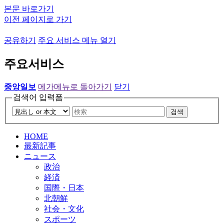
본문 바로가기
이전 페이지로 가기
공유하기
주요 서비스 메뉴 열기
주요서비스
중앙일보
메가메뉴로 돌아가기
닫기
검색어 입력폼
검색
HOME
最新記事
ニュース
政治
経済
国際・日本
北朝鮮
社会・文化
スポーツ