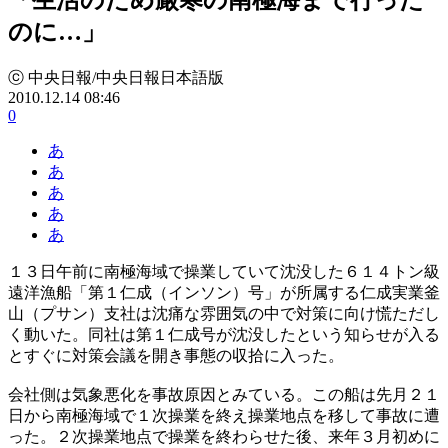
のに…」
ⓒ 中央日報/中央日報日本語版
2010.12.14 08:46
0
あ
あ
あ
あ
あ
１３日午前に南極海域で操業していて沈没した６１４トン級
遠洋漁船「第１仁成（インソン）号」が所属する仁成実業釜
山（プサン）支社は沈痛な雰囲気の中で対策に向け慌ただし
く動いた。同社は第１仁成号が沈没したという知らせが入る
とすぐに対策会議を開き事態の収拾に入った。
会社側は気象悪化を事故原因とみている。この船は先月２１
日から南極海域で１次操業を終え操業地点を移して事故に遭
った。２次操業地点で操業を終わらせた後、来年３月初めに