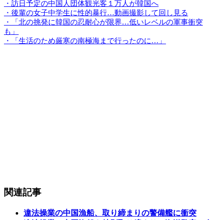
・訪日予定の中国人団体観光客１万人が韓国へ
・後輩の女子中学生に性的暴行…動画撮影して回し見る
・「北の挑発に韓国の忍耐心が限界…低いレベルの軍事衝突
も」
・「生活のため厳寒の南極海まで行ったのに…」
関連記事
違法操業の中国漁船、取り締まりの警備艦に衝突