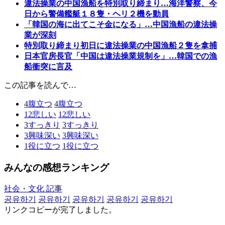
違法操業の中国漁船を特別取り締まり…海洋警察、今
日から警備艦艇１８隻・ヘリ２機を動員
「韓国の海に出てこそ金になる」…中国漁船の違法操
業が深刻
特別取り締まり初日に違法操業の中国漁船２隻を拿捕
日本官房長官「中国は違法操業規制を」…韓国での漁
船衝突に言及
この記事を読んで…
4
腹立つ
4
腹立つ
12
悲しい
12
悲しい
3
すっきり
3
すっきり
3
興味深い
3
興味深い
1
役に立つ
1
役に立つ
みんなの感想ランキング
社会・文化 記事
공유하기
공유하기
공유하기
공유하기
공유하기
リンクコピーが完了しました。