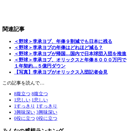
関連記事
＜野球＞李承ヨプ、年俸９割減でも日本に残る
＜野球＞李承ヨプの年俸はどれほど減る？
＜野球＞李承ヨプが帰国…国内で日本球団入団を推進
＜野球＞李承ヨプ、オリックスと年俸８０００万円で
１年契約…５億円ダウン
【写真】李承ヨプがオリックス入団記者会見
この記事を読んで…
8
腹立つ
8
腹立つ
1
悲しい
1
悲しい
1
すっきり
1
すっきり
3
興味深い
3
興味深い
0
役に立つ
0
役に立つ
みんなの感想ランキング