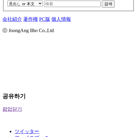
검색
会社紹介
著作権
PC版
個人情報
ⓒ JoongAng Ilbo Co.,Ltd
공유하기
팝업닫기
ツイッター