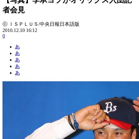
者会見
ⓒ ＩＳＰＬＵＳ/中央日報日本語版
2010.12.10 16:12
0
あ
あ
あ
あ
あ