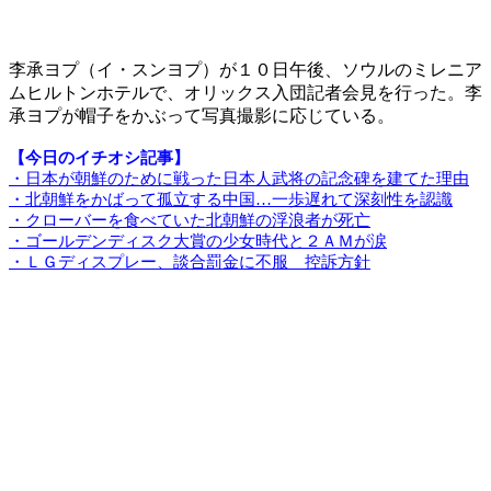
李承ヨプ（イ・スンヨプ）が１０日午後、ソウルのミレニア
ムヒルトンホテルで、オリックス入団記者会見を行った。李
承ヨプが帽子をかぶって写真撮影に応じている。
【今日のイチオシ記事】
・日本が朝鮮のために戦った日本人武将の記念碑を建てた理由
・北朝鮮をかばって孤立する中国…一歩遅れて深刻性を認識
・クローバーを食べていた北朝鮮の浮浪者が死亡
・ゴールデンディスク大賞の少女時代と２ＡＭが涙
・ＬＧディスプレー、談合罰金に不服 控訴方針