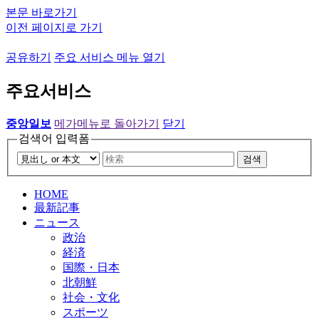
본문 바로가기
이전 페이지로 가기
공유하기
주요 서비스 메뉴 열기
주요서비스
중앙일보
메가메뉴로 돌아가기
닫기
검색어 입력폼
검색
HOME
最新記事
ニュース
政治
経済
国際・日本
北朝鮮
社会・文化
スポーツ