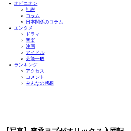
オピニオン
社説
コラム
日本関係のコラム
エンタメ
ドラマ
音楽
映画
アイドル
芸能一般
ランキング
アクセス
コメント
みんなの感想
【写真】李承ヨプがオリックス入団記