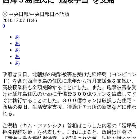
ⓒ 中央日報/中央日報日本語版
2010.12.07 11:46
0
あ
あ
あ
あ
あ
政府は６日、北朝鮮の砲撃被害を受けた延坪島（ヨンピョン
ド）を含む西海５島の住民に来年から毎月支援金を支払い、
高校授業料も全額免除することにした。また、砲撃被害を受
けた延坪島住民のために予備費３００億ウォンを編成してす
ぐに執行することにした。３００億ウォンは破損した住宅・
商店の復旧、生活安定支援、待避所７カ所の新築などに使わ
れる。
金滉植（キム・ファンシク）首相はこうした内容の「延坪島
挑発後続対策」を発表した。これによると、政府は国会で
「西海５島支援特別法案」が通過され次第、陸地と離れてお