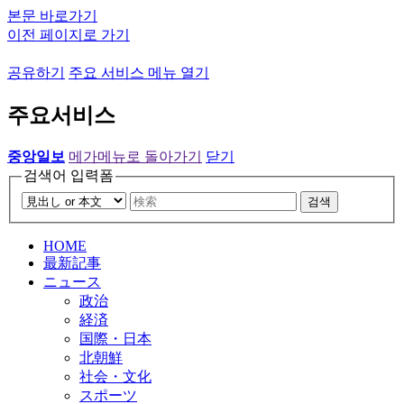
본문 바로가기
이전 페이지로 가기
공유하기
주요 서비스 메뉴 열기
주요서비스
중앙일보
메가메뉴로 돌아가기
닫기
검색어 입력폼
검색
HOME
最新記事
ニュース
政治
経済
国際・日本
北朝鮮
社会・文化
スポーツ