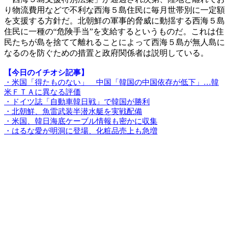
り物流費用などで不利な西海５島住民に毎月世帯別に一定額
を支援する方針だ。北朝鮮の軍事的脅威に動揺する西海５島
住民に一種の“危険手当”を支給するというものだ。これは住
民たちが島を捨てて離れることによって西海５島が無人島に
なるのを防ぐための措置と政府関係者は説明している。
【今日のイチオシ記事】
・米国「得たものない」 中国「韓国の中国依存が低下」…韓
米ＦＴＡに異なる評価
・ドイツ誌「自動車韓日戦」で韓国が勝利
・北朝鮮、魚雷武装半潜水艇を実戦配備
・米国、韓日海底ケーブル情報も密かに収集
・はるな愛が明洞に登場、化粧品売上も急増