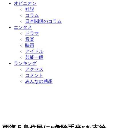
オピニオン
社説
コラム
日本関係のコラム
エンタメ
ドラマ
音楽
映画
アイドル
芸能一般
ランキング
アクセス
コメント
みんなの感想
西海５島住民に“危険手当”を支給