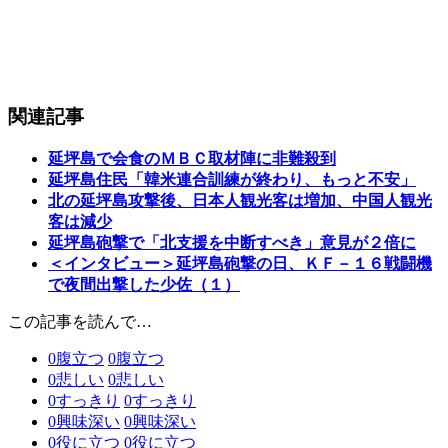
関連記事
延坪島で会食のＭＢＣ取材陣に非難殺到
延坪島住民「韓米連合訓練が終わり、もっと不安」
北の延坪島攻撃後、日本人観光客は増加、中国人観光
客は減少
延坪島砲撃で「北支援を中断すべき」意見が２倍に
＜インタビュー＞延坪島砲撃の日、ＫＦ－１６戦闘機
で夜間出撃した少佐（１）
この記事を読んで…
0
腹立つ
0
腹立つ
0
悲しい
0
悲しい
0
すっきり
0
すっきり
0
興味深い
0
興味深い
0
役に立つ
0
役に立つ