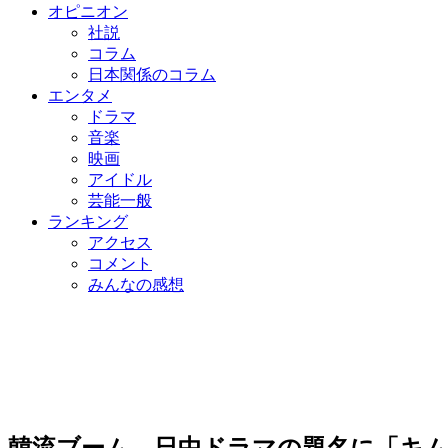
オピニオン
社説
コラム
日本関係のコラム
エンタメ
ドラマ
音楽
映画
アイドル
芸能一般
ランキング
アクセス
コメント
みんなの感想
韓流ブーム、日中ドラマの題名に「キ