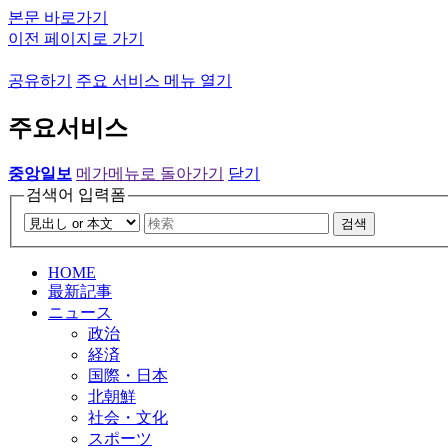
본문 바로가기
이전 페이지로 가기
공유하기
주요 서비스 메뉴 열기
주요서비스
중앙일보
메가메뉴로 돌아가기
닫기
검색어 입력폼
검색
HOME
最新記事
ニュース
政治
経済
国際・日本
北朝鮮
社会・文化
スポーツ