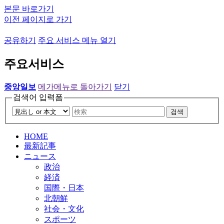
본문 바로가기
이전 페이지로 가기
공유하기
주요 서비스 메뉴 열기
주요서비스
중앙일보
메가메뉴로 돌아가기
닫기
검색어 입력폼
검색
HOME
最新記事
ニュース
政治
経済
国際・日本
北朝鮮
社会・文化
スポーツ