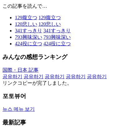
この記事を読んで…
129
腹立つ
129
腹立つ
120
悲しい
120
悲しい
341
すっきり
341
すっきり
793
興味深い
793
興味深い
424
役に立つ
424
役に立つ
みんなの感想ランキング
国際・日本 記事
공유하기
공유하기
공유하기
공유하기
공유하기
リンクコピーが完了しました。
포토뷰어
뉴스 메뉴 보기
最新記事