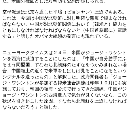
だ。米国の確固とした対韓防衛公約が感じられる。
空母派遣は北京を通じた平壌（ピョンヤン）圧迫でもある。
これは「今回は中国が北朝鮮に対し明確な態度で臨まなけれ
ばならない。中国が対北朝鮮関係において（韓米と）協力を
ともにしなければなければならないと（中国首脳部に）電話
する」と話したオバマ大統領の発言にも現れている。
ニューヨークタイムズは２４日、米国がジョージ・ワシント
ンを西海に派遣することにしたのは、「中国が自分勝手にふ
るまう同盟国、すなわち北朝鮮のたずなをつかみきれない場
合、中国領土の近くで米軍をしばしば見ることになるという
シグナルを送ったもの」と解釈した。政府関係者も「ジョー
ジ・ワシントンが参加する韓米連合訓練は昨年１０月にも実
施しており、韓国の領海・公海で行ってきた訓練。中国がジ
ョージ・ワシントンの西海進入で気分が良くないなら、この
状況を引き起こした原因、すなわち北朝鮮を圧迫しなければ
ならないだろう」と話した。