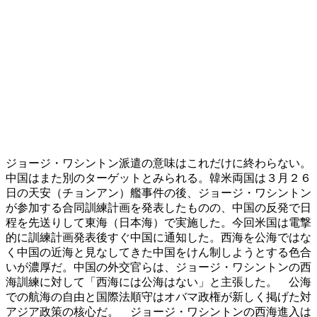
ジョージ・ワシントン派遣の意味はこれだけに終わらない。
中国はまた別のターゲットとみられる。韓米両国は３月２６
日の天安（チョンアン）艦事件の後、ジョージ・ワシントン
が参加する合同訓練計画を発表したものの、中国の反発で日
程を先送りして東海（日本海）で実施した。今回米国は電撃
的に訓練計画発表後すぐ中国に通知した。西海を公海ではな
く中国の近海と見なしてきた中国をけん制しようとする色合
いが濃厚だ。中国の外交官らは、ジョージ・ワシントンの西
海訓練に対して「西海には公海はない」と主張した。 公海
での航海の自由と国際法順守はオバマ政権が新しく掲げた対
アジア政策の核心だ。 ジョージ・ワシントンの西海進入は