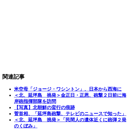
関連記事
米空母「ジョージ・ワシントン」、日本から西海に
＜北、延坪島 挑発＞金正日・正恩、砲撃２日前に海
岸砲指揮部隊を訪問
【写真】北朝鮮の蛮行の痕跡
菅首相、「延坪島砲撃、テレビのニュースで知った」
＜北、延坪島 挑発＞「民間人の遺体近くに砲弾２発
のくぼみ」