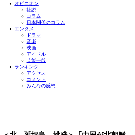
オピニオン
社説
コラム
日本関係のコラム
エンタメ
ドラマ
音楽
映画
アイドル
芸能一般
ランキング
アクセス
コメント
みんなの感想
＜北、延坪島 挑発＞「中国が北朝鮮