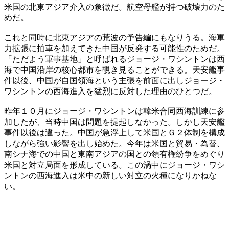
米国の北東アジア介入の象徴だ。航空母艦が持つ破壊力のた
めだ。
これと同時に北東アジアの荒波の予告編にもなりうる。海軍
力拡張に拍車を加えてきた中国が反発する可能性のためだ。
「ただよう軍事基地」と呼ばれるジョージ・ワシントンは西
海で中国沿岸の核心都市を覗き見ることができる。天安艦事
件以後、中国が自国領海という主張を前面に出しジョージ・
ワシントンの西海進入を猛烈に反対した理由のひとつだ。
昨年１０月にジョージ・ワシントンは韓米合同西海訓練に参
加したが、当時中国は問題を提起しなかった。しかし天安艦
事件以後は違った。中国が急浮上して米国とＧ２体制を構成
しながら強い影響を出し始めた。今年は米国と貿易・為替、
南シナ海での中国と東南アジアの国との領有権紛争をめぐり
米国と対立局面を形成している。この渦中にジョージ・ワシ
ントンの西海進入は米中の新しい対立の火種になりかねな
い。