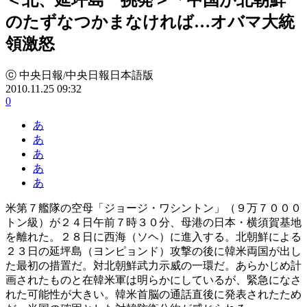
のたずなつかまなければ…オバマ大統
領激怒
ⓒ 中央日報/中央日報日本語版
2010.11.25 09:32
0
あ
あ
あ
あ
あ
米第７艦隊の空母「ジョージ・ワシントン」（９万７０００
トン級）が２４日午前７時３０分、母港の日本・横須賀基地
を離れた。２８日に西海（ソヘ）に進入する。北朝鮮による
２３日の延坪島（ヨンピョンド）攻撃の後に韓米両国が出し
た最初の措置だ。対北朝鮮武力示威の一環だ。あらかじめ計
画されたものと在韓米軍は明らかにしているが、緊急になさ
れた可能性が大きい。韓米首脳の通話直後に発表されたため