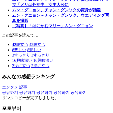
マ「メリは外泊中」女主人公に
ムン・グニョン、チャン・グンソクの変身が話題
ムン・グニョン－チャン・グンソク、ウエディング写
真を撮影
【写真】「はにかむマリー」ムン・グニョン
この記事を読んで…
42
腹立つ
42
腹立つ
8
悲しい
8
悲しい
3
すっきり
3
すっきり
16
興味深い
16
興味深い
2
役に立つ
2
役に立つ
みんなの感想ランキング
エンタメ 記事
공유하기
공유하기
공유하기
공유하기
공유하기
リンクコピーが完了しました。
포토뷰어