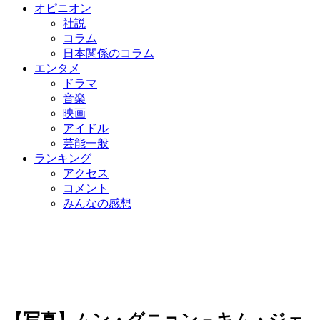
オピニオン
社説
コラム
日本関係のコラム
エンタメ
ドラマ
音楽
映画
アイドル
芸能一般
ランキング
アクセス
コメント
みんなの感想
【写真】ムン・グニョン－キム・ジェ