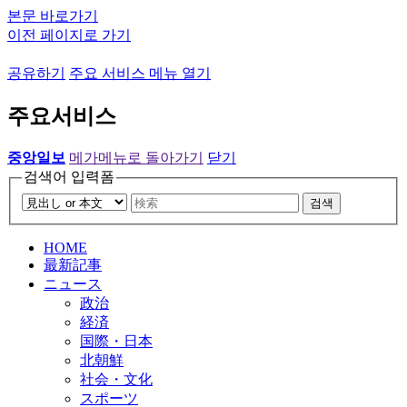
본문 바로가기
이전 페이지로 가기
공유하기
주요 서비스 메뉴 열기
주요서비스
중앙일보
메가메뉴로 돌아가기
닫기
검색어 입력폼
검색
HOME
最新記事
ニュース
政治
経済
国際・日本
北朝鮮
社会・文化
スポーツ