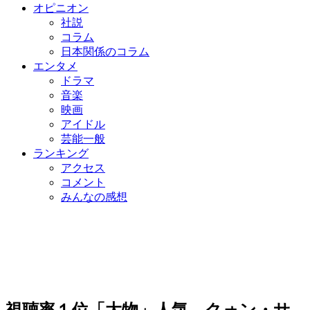
オピニオン
社説
コラム
日本関係のコラム
エンタメ
ドラマ
音楽
映画
アイドル
芸能一般
ランキング
アクセス
コメント
みんなの感想
視聴率１位「大物」人気、クォン・サ