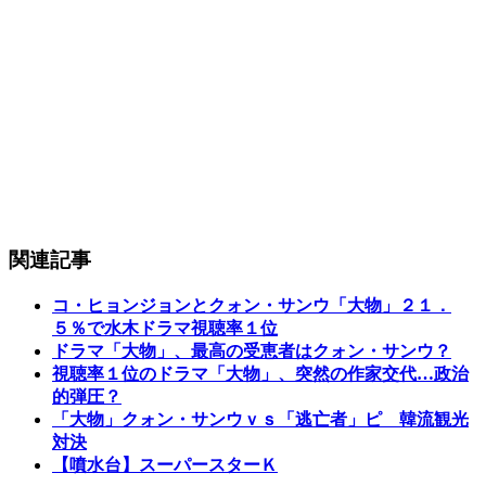
関連記事
コ・ヒョンジョンとクォン・サンウ「大物」２１．
５％で水木ドラマ視聴率１位
ドラマ「大物」、最高の受恵者はクォン・サンウ？
視聴率１位のドラマ「大物」、突然の作家交代…政治
的弾圧？
「大物」クォン・サンウｖｓ「逃亡者」ピ 韓流観光
対決
【噴水台】スーパースターＫ