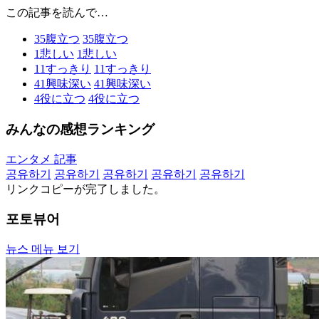
この記事を読んで…
35
腹立つ
35
腹立つ
1
悲しい
1
悲しい
11
すっきり
11
すっきり
41
興味深い
41
興味深い
4
役に立つ
4
役に立つ
みんなの感想ランキング
エンタメ 記事
공유하기
공유하기
공유하기
공유하기
공유하기
リンクコピーが完了しました。
포토뷰어
뉴스 메뉴 보기