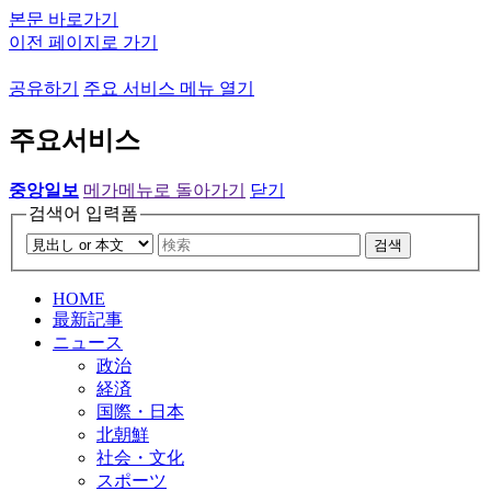
본문 바로가기
이전 페이지로 가기
공유하기
주요 서비스 메뉴 열기
주요서비스
중앙일보
메가메뉴로 돌아가기
닫기
검색어 입력폼
검색
HOME
最新記事
ニュース
政治
経済
国際・日本
北朝鮮
社会・文化
スポーツ