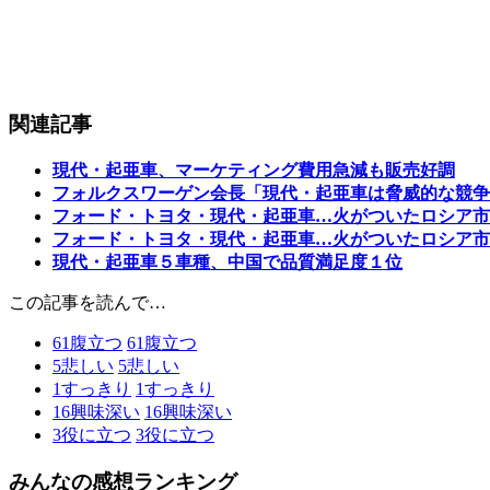
関連記事
現代・起亜車、マーケティング費用急減も販売好調
フォルクスワーゲン会長「現代・起亜車は脅威的な競争
フォード・トヨタ・現代・起亜車…火がついたロシア市
フォード・トヨタ・現代・起亜車…火がついたロシア市
現代・起亜車５車種、中国で品質満足度１位
この記事を読んで…
61
腹立つ
61
腹立つ
5
悲しい
5
悲しい
1
すっきり
1
すっきり
16
興味深い
16
興味深い
3
役に立つ
3
役に立つ
みんなの感想ランキング