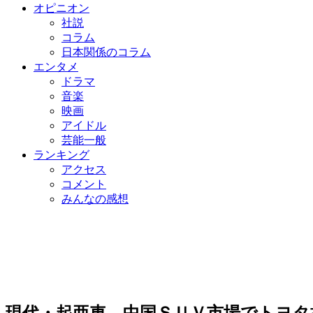
オピニオン
社説
コラム
日本関係のコラム
エンタメ
ドラマ
音楽
映画
アイドル
芸能一般
ランキング
アクセス
コメント
みんなの感想
現代・起亜車、中国ＳＵＶ市場でトヨタ