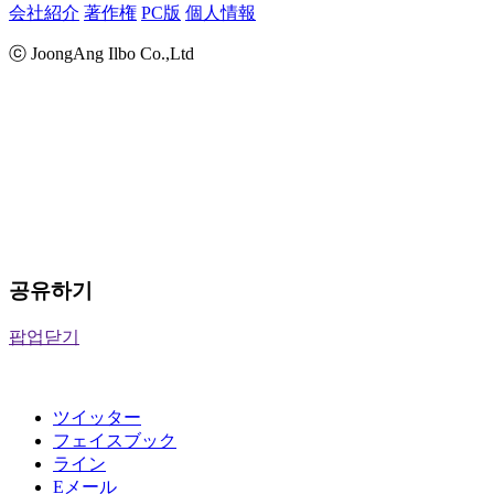
会社紹介
著作権
PC版
個人情報
ⓒ JoongAng Ilbo Co.,Ltd
공유하기
팝업닫기
ツイッター
フェイスブック
ライン
Eメール