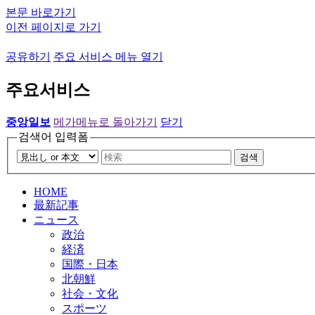
본문 바로가기
이전 페이지로 가기
공유하기
주요 서비스 메뉴 열기
주요서비스
중앙일보
메가메뉴로 돌아가기
닫기
검색어 입력폼
검색
HOME
最新記事
ニュース
政治
経済
国際・日本
北朝鮮
社会・文化
スポーツ