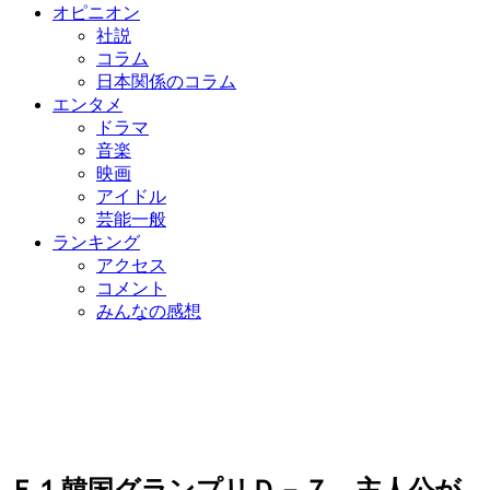
オピニオン
社説
コラム
日本関係のコラム
エンタメ
ドラマ
音楽
映画
アイドル
芸能一般
ランキング
アクセス
コメント
みんなの感想
Ｆ１韓国グランプリＤ－７、主人公が