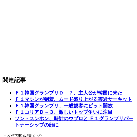
関連記事
Ｆ１韓国グランプリＤ－７、主人公が韓国に来た
Ｆ１マシンが到着、ムード盛り上がる霊岩サーキット
Ｆ１韓国グランプリ、一般観客にピット開放
Ｆ１コリアＤ－３、激しいトップ争いに注目
ソン・スンホン、時計のウブロと Ｆ１グランプリパー
トナーシップの顔に
この記事を読んで…