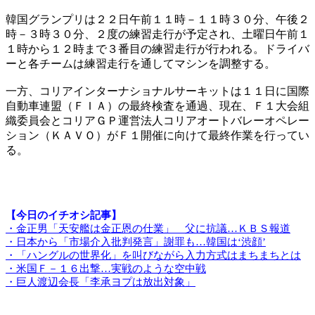
韓国グランプリは２２日午前１１時－１１時３０分、午後２
時－３時３０分、２度の練習走行が予定され、土曜日午前１
１時から１２時まで３番目の練習走行が行われる。ドライバ
ーと各チームは練習走行を通してマシンを調整する。
一方、コリアインターナショナルサーキットは１１日に国際
自動車連盟（ＦＩＡ）の最終検査を通過、現在、Ｆ１大会組
織委員会とコリアＧＰ運営法人コリアオートバレーオペレー
ション（ＫＡＶＯ）がＦ１開催に向けて最終作業を行ってい
る。
【今日のイチオシ記事】
・金正男「天安艦は金正恩の仕業」 父に抗議…ＫＢＳ報道
・日本から「市場介入批判発言」謝罪も…韓国は‘渋顔’
・「ハングルの世界化」を叫びながら入力方式はまちまちとは
・米国Ｆ－１６出撃…実戦のような空中戦
・巨人渡辺会長「李承ヨプは放出対象」