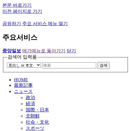
본문 바로가기
이전 페이지로 가기
공유하기
주요 서비스 메뉴 열기
주요서비스
중앙일보
메가메뉴로 돌아가기
닫기
검색어 입력폼
검색
HOME
最新記事
ニュース
政治
経済
国際・日本
北朝鮮
社会・文化
スポーツ