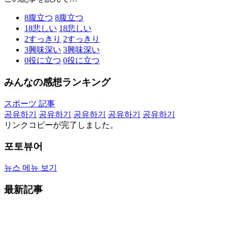
8
腹立つ
8
腹立つ
18
悲しい
18
悲しい
2
すっきり
2
すっきり
3
興味深い
3
興味深い
0
役に立つ
0
役に立つ
みんなの感想ランキング
スポーツ 記事
공유하기
공유하기
공유하기
공유하기
공유하기
リンクコピーが完了しました。
포토뷰어
뉴스 메뉴 보기
最新記事