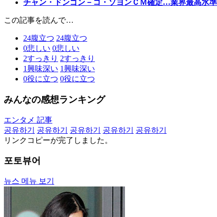
チャン・ドンゴン－コ・ソヨンＣＭ確定…業界最高水準
この記事を読んで…
24
腹立つ
24
腹立つ
0
悲しい
0
悲しい
2
すっきり
2
すっきり
1
興味深い
1
興味深い
0
役に立つ
0
役に立つ
みんなの感想ランキング
エンタメ 記事
공유하기
공유하기
공유하기
공유하기
공유하기
リンクコピーが完了しました。
포토뷰어
뉴스 메뉴 보기