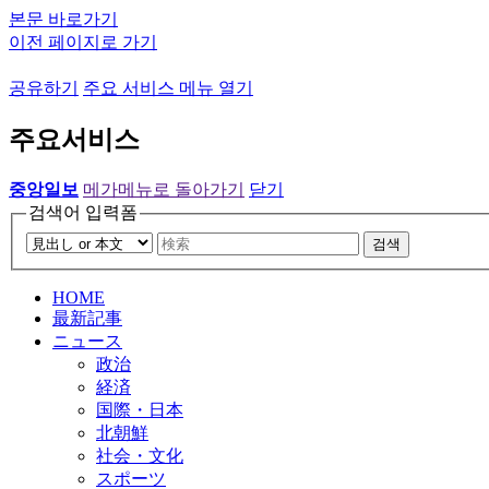
본문 바로가기
이전 페이지로 가기
공유하기
주요 서비스 메뉴 열기
주요서비스
중앙일보
메가메뉴로 돌아가기
닫기
검색어 입력폼
검색
HOME
最新記事
ニュース
政治
経済
国際・日本
北朝鮮
社会・文化
スポーツ