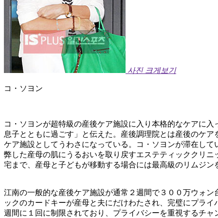
사진 크게보기
コ・ソヨン
コ・ソヨンが超特級の産後ケア施設に入り本格的なケアに入
息子とともに過ごす」と伝えた。産後調理院とは産後のケア
ケア施設としてうわさになっている。コ・ソヨンが滞在して
弊した産母の肌にうるおいを取り戻すエステティッククリニ
宅まで、産母と子どもが移動する場合には最高級のリムジン
江南の一般的な産後ケア施設が通常２週間で３００万ウォン
ックのカードキーが産母と夫にだけわたされ、完璧にプライ
週間に１回に制限されており、プライバシーを重視するチャ