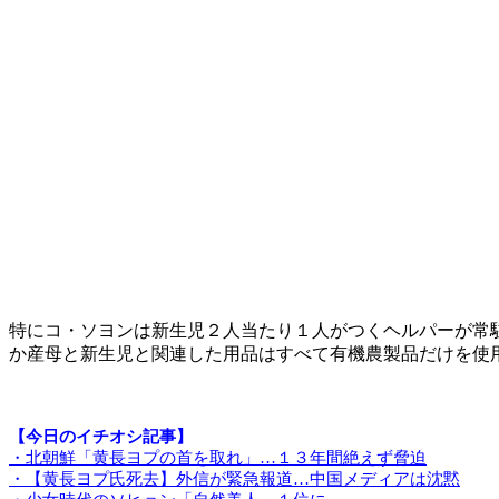
特にコ・ソヨンは新生児２人当たり１人がつくヘルパーが常
か産母と新生児と関連した用品はすべて有機農製品だけを使
【今日のイチオシ記事】
・北朝鮮「黄長ヨプの首を取れ」…１３年間絶えず脅迫
・【黄長ヨプ氏死去】外信が緊急報道…中国メディアは沈黙