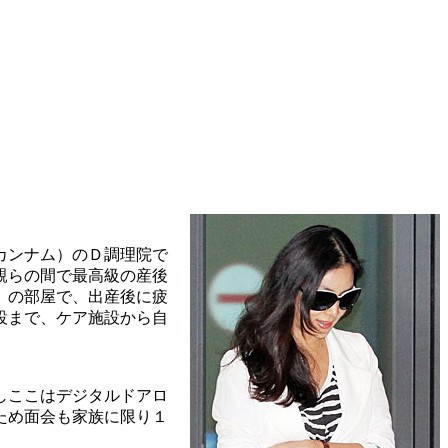
カンナム）のＤ調理院で
親らの間で最高級の産後
）の部屋で、出産後に疲
設まで、ケア施設から自
しここはデジタルドアロ
ため面会も家族に限り１