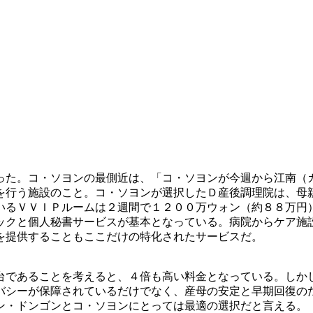
った。コ・ソヨンの最側近は、「コ・ソヨンが今週から江南（
を行う施設のこと。コ・ソヨンが選択したＤ産後調理院は、母
いるＶＶＩＰルームは２週間で１２００万ウォン（約８８万円
ックと個人秘書サービスが基本となっている。病院からケア施
を提供することもここだけの特化されたサービスだ。
台であることを考えると、４倍も高い料金となっている。しか
バシーが保障されているだけでなく、産母の安定と早期回復の
ン・ドンゴンとコ・ソヨンにとっては最適の選択だと言える。