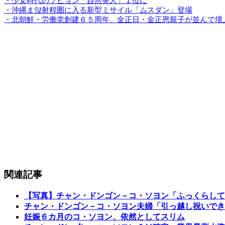
・少女時代のソヒョン「自然美人」１位に
・沖縄ま얂射程圏に入る新型ミサイル「ムスダン」登場
・北朝鮮・労働党創建６５周年、金正日・金正恩親子が並んで壇
関連記事
【写真】チャン・ドンゴン－コ・ソヨン「ふっくらして
チャン・ドンゴン－コ・ソヨン夫婦「引っ越し祝いでき
妊娠６カ月のコ・ソヨン、依然としてスリム