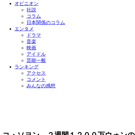
オピニオン
社説
コラム
日本関係のコラム
エンタメ
ドラマ
音楽
映画
アイドル
芸能一般
ランキング
アクセス
コメント
みんなの感想
コ・ソヨン、２週間１２００万ウォンの