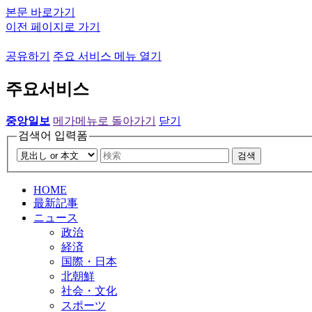
본문 바로가기
이전 페이지로 가기
공유하기
주요 서비스 메뉴 열기
주요서비스
중앙일보
메가메뉴로 돌아가기
닫기
검색어 입력폼
검색
HOME
最新記事
ニュース
政治
経済
国際・日本
北朝鮮
社会・文化
スポーツ