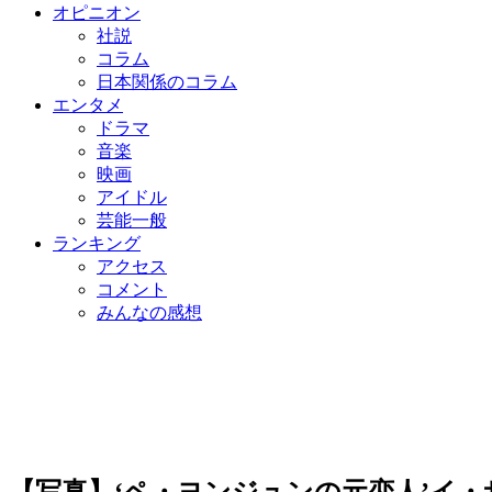
オピニオン
社説
コラム
日本関係のコラム
エンタメ
ドラマ
音楽
映画
アイドル
芸能一般
ランキング
アクセス
コメント
みんなの感想
【写真】‘ペ・ヨンジュンの元恋人’イ