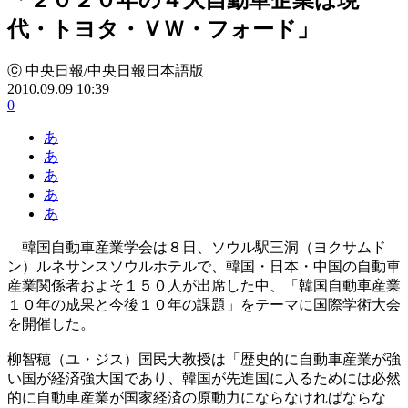
代・トヨタ・ＶＷ・フォード」
ⓒ 中央日報/中央日報日本語版
2010.09.09 10:39
0
あ
あ
あ
あ
あ
韓国自動車産業学会は８日、ソウル駅三洞（ヨクサムド
ン）ルネサンスソウルホテルで、韓国・日本・中国の自動車
産業関係者およそ１５０人が出席した中、「韓国自動車産業
１０年の成果と今後１０年の課題」をテーマに国際学術大会
を開催した。
柳智穂（ユ・ジス）国民大教授は「歴史的に自動車産業が強
い国が経済強大国であり、韓国が先進国に入るためには必然
的に自動車産業が国家経済の原動力にならなければならな