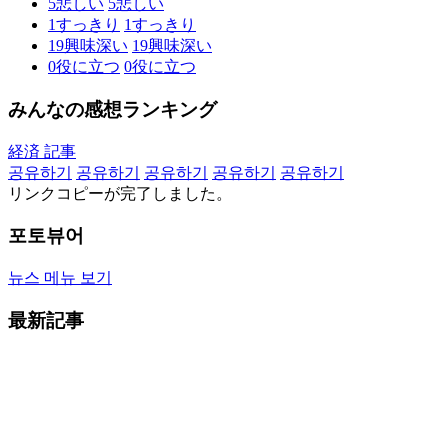
5
悲しい
5
悲しい
1
すっきり
1
すっきり
19
興味深い
19
興味深い
0
役に立つ
0
役に立つ
みんなの感想ランキング
経済 記事
공유하기
공유하기
공유하기
공유하기
공유하기
リンクコピーが完了しました。
포토뷰어
뉴스 메뉴 보기
最新記事