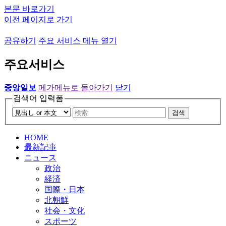
본문 바로가기
이전 페이지로 가기
공유하기
주요 서비스 메뉴 열기
주요서비스
중앙일보
메가메뉴로 돌아가기
닫기
검색어 입력폼
검색
HOME
最新記事
ニュース
政治
経済
国際・日本
北朝鮮
社会・文化
スポーツ