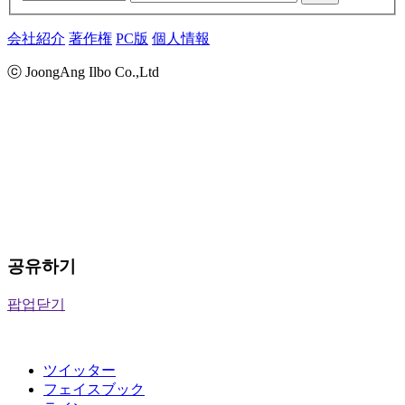
会社紹介
著作権
PC版
個人情報
ⓒ JoongAng Ilbo Co.,Ltd
공유하기
팝업닫기
ツイッター
フェイスブック