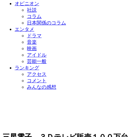
オピニオン
社説
コラム
日本関係のコラム
エンタメ
ドラマ
音楽
映画
アイドル
芸能一般
ランキング
アクセス
コメント
みんなの感想
三星電子、３Ｄテレビ販売１００万台