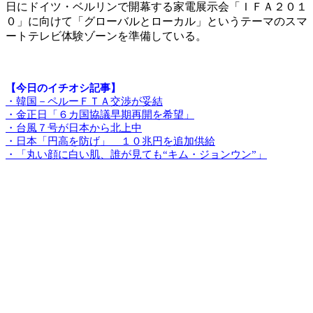
日にドイツ・ベルリンで開幕する家電展示会「ＩＦＡ２０１
０」に向けて「グローバルとローカル」というテーマのスマ
ートテレビ体験ゾーンを準備している。
【今日のイチオシ記事】
・韓国－ペルーＦＴＡ交渉が妥結
・金正日「６カ国協議早期再開を希望」
・台風７号が日本から北上中
・日本「円高を防げ」 １０兆円を追加供給
・「丸い顔に白い肌、誰が見ても“キム・ジョンウン”」