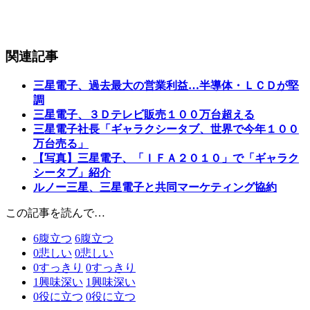
関連記事
三星電子、過去最大の営業利益…半導体・ＬＣＤが堅
調
三星電子、３Ｄテレビ販売１００万台超える
三星電子社長「ギャラクシータブ、世界で今年１００
万台売る」
【写真】三星電子、「ＩＦＡ２０１０」で「ギャラク
シータブ」紹介
ルノー三星、三星電子と共同マーケティング協約
この記事を読んで…
6
腹立つ
6
腹立つ
0
悲しい
0
悲しい
0
すっきり
0
すっきり
1
興味深い
1
興味深い
0
役に立つ
0
役に立つ