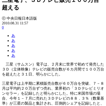
超える
ⓒ 中央日報日本語版
2010.08.31 11:57
0
あ
あ
あ
あ
あ
三星（サムスン）電子は、２月末に世界で初めて発売した
３Ｄ（立体映像）テレビの販売台数が６カ月間で１００万台
を超えたと３１日、明らかにした。
三星電子は上半期に累積販売台数が６０万台を突破、７－８
月は平均約２０万台ずつ売れ、業界初の「３Ｄテレビミリオ
ンセラー」を記録したと明らかにした。特に米国市場の場
合、今年１－７月に売れた３Ｄテレビの８８．３％（数量基
準）が三星の製品と集計され、圧倒的シェアを記録したと、