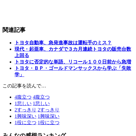
関連記事
トヨタ自動車、急発進事故は運転手のミス？
現代・起亜車、カナダで３カ月連続トヨタの販売台数
上回る
トヨタに否定的な単語、リコール１００日前から急増
トヨタ・ＢＰ・ゴールドマンサックスから学ぶ「失敗
学」
この記事を読んで…
4
腹立つ
4
腹立つ
1
悲しい
1
悲しい
2
すっきり
2
すっきり
1
興味深い
1
興味深い
1
役に立つ
1
役に立つ
みんなの感想ランキング