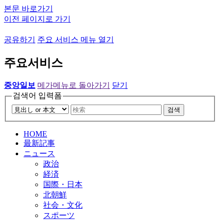
본문 바로가기
이전 페이지로 가기
공유하기
주요 서비스 메뉴 열기
주요서비스
중앙일보
메가메뉴로 돌아가기
닫기
검색어 입력폼
검색
HOME
最新記事
ニュース
政治
経済
国際・日本
北朝鮮
社会・文化
スポーツ