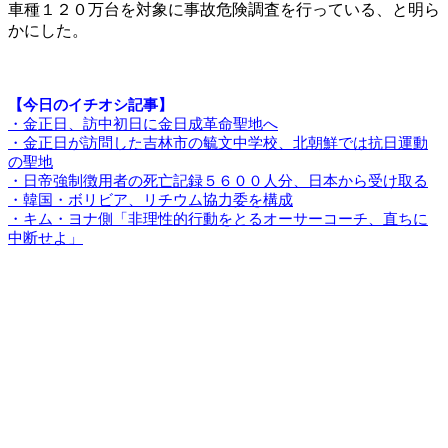
車種１２０万台を対象に事故危険調査を行っている、と明ら
かにした。
【今日のイチオシ記事】
・金正日、訪中初日に金日成革命聖地へ
・金正日が訪問した吉林市の毓文中学校、北朝鮮では抗日運動
の聖地
・日帝強制徴用者の死亡記録５６００人分、日本から受け取る
・韓国・ボリビア、リチウム協力委を構成
・キム・ヨナ側「非理性的行動をとるオーサーコーチ、直ちに
中断せよ」