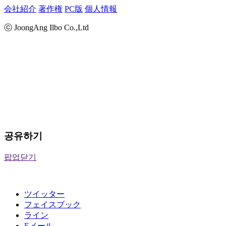
会社紹介
著作権
PC版
個人情報
ⓒ JoongAng Ilbo Co.,Ltd
공유하기
팝업닫기
ツイッター
フェイスブック
ライン
Eメール