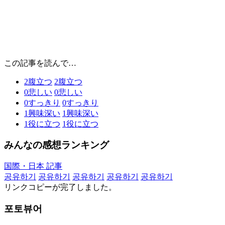
この記事を読んで…
2
腹立つ
2
腹立つ
0
悲しい
0
悲しい
0
すっきり
0
すっきり
1
興味深い
1
興味深い
1
役に立つ
1
役に立つ
みんなの感想ランキング
国際・日本 記事
공유하기
공유하기
공유하기
공유하기
공유하기
リンクコピーが完了しました。
포토뷰어