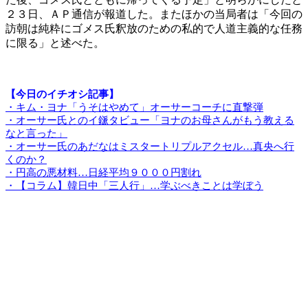
２３日、ＡＰ通信が報道した。またほかの当局者は「今回の
訪朝は純粋にゴメス氏釈放のための私的で人道主義的な任務
に限る」と述べた。
【今日のイチオシ記事】
・キム・ヨナ「うそはやめて」オーサーコーチに直撃弾
・オーサー氏とのイ鎃タビュー「ヨナのお母さんがもう教える
なと言った」
・オーサー氏のあだなはミスタートリプルアクセル…真央へ行
くのか？
・円高の悪材料…日経平均９０００円割れ
・【コラム】韓日中「三人行」…学ぶべきことは学ぼう