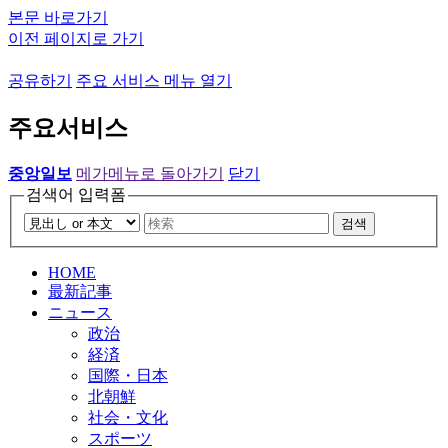
본문 바로가기
이전 페이지로 가기
공유하기
주요 서비스 메뉴 열기
주요서비스
중앙일보
메가메뉴로 돌아가기
닫기
검색어 입력폼
검색
HOME
最新記事
ニュース
政治
経済
国際・日本
北朝鮮
社会・文化
スポーツ