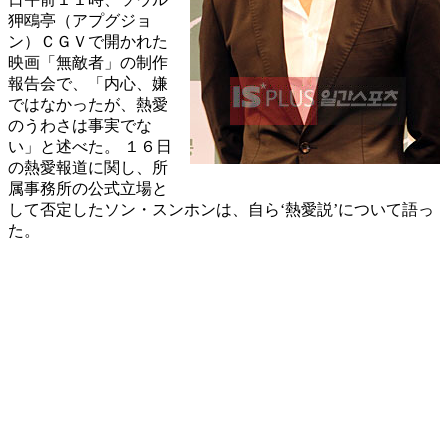
狎鴎亭（アプグジョ
ン）ＣＧＶで開かれた
映画「無敵者」の制作
報告会で、「内心、嫌
ではなかったが、熱愛
のうわさは事実でな
い」と述べた。 １６日
の熱愛報道に関し、所
属事務所の公式立場と
して否定したソン・スンホンは、自ら‘熱愛説’について語っ
た。