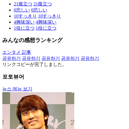
21
腹立つ
21
腹立つ
0
悲しい
0
悲しい
10
すっきり
10
すっきり
4
興味深い
4
興味深い
1
役に立つ
1
役に立つ
みんなの感想ランキング
エンタメ 記事
공유하기
공유하기
공유하기
공유하기
공유하기
リンクコピーが完了しました。
포토뷰어
뉴스 메뉴 보기