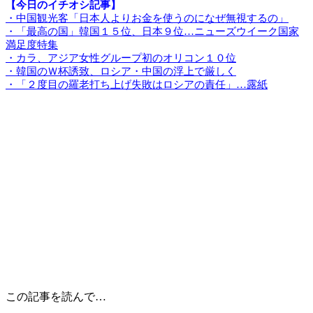
【今日のイチオシ記事】
・中国観光客「日本人よりお金を使うのになぜ無視するの」
・「最高の国」韓国１５位、日本９位…ニューズウイーク国家
満足度特集
・カラ、アジア女性グループ初のオリコン１０位
・韓国のＷ杯誘致、ロシア・中国の浮上で厳しく
・「２度目の羅老打ち上げ失敗はロシアの責任」…露紙
この記事を読んで…