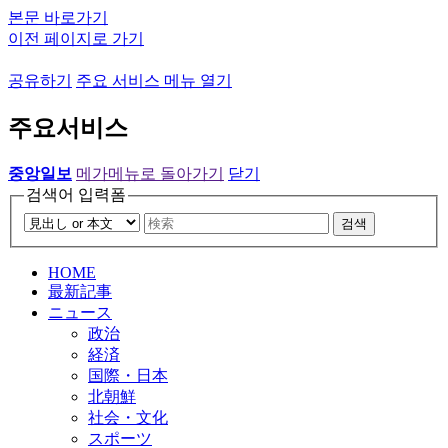
본문 바로가기
이전 페이지로 가기
공유하기
주요 서비스 메뉴 열기
주요서비스
중앙일보
메가메뉴로 돌아가기
닫기
검색어 입력폼
검색
HOME
最新記事
ニュース
政治
経済
国際・日本
北朝鮮
社会・文化
スポーツ