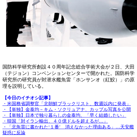
国防科学研究所創設４０周年記念総合学術大会が２日、大田
（テジョン）コンベンションセンターで開かれた。国防科学
研究所の研究員が対潜水艦魚雷「ホンサンオ（紅鮫）」の原
理を説明している。
【今日のイチオシ記事】
・米国務省調整官「北朝鮮ブラックリスト、数週以内に発表」
・【単独】金泰均－キム・ソクリュアナ、カップル写真を公開
・【単独】日本で独り暮らしの金泰均、「早く結婚したい」
・韓国「対イラン輸出、４０億ドルを超えるが…」
・「北魚雷に書かれた‘１番’ 消えなかった理由ある」…天安艦
疑惑に反論