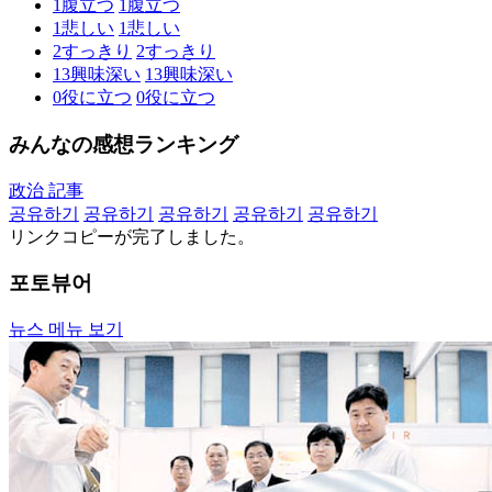
1
腹立つ
1
腹立つ
1
悲しい
1
悲しい
2
すっきり
2
すっきり
13
興味深い
13
興味深い
0
役に立つ
0
役に立つ
みんなの感想ランキング
政治 記事
공유하기
공유하기
공유하기
공유하기
공유하기
リンクコピーが完了しました。
포토뷰어
뉴스 메뉴 보기