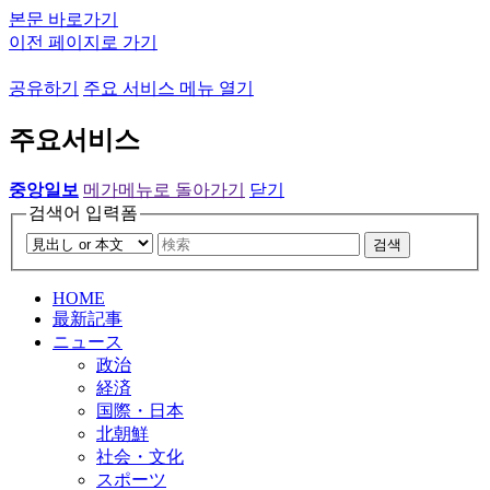
본문 바로가기
이전 페이지로 가기
공유하기
주요 서비스 메뉴 열기
주요서비스
중앙일보
메가메뉴로 돌아가기
닫기
검색어 입력폼
검색
HOME
最新記事
ニュース
政治
経済
国際・日本
北朝鮮
社会・文化
スポーツ