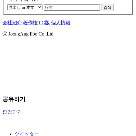
검색
会社紹介
著作権
PC版
個人情報
ⓒ JoongAng Ilbo Co.,Ltd
공유하기
팝업닫기
ツイッター