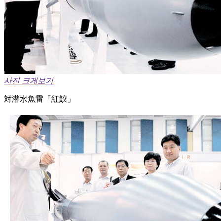
사진 크게보기
対潜水魚雷「紅鮫」