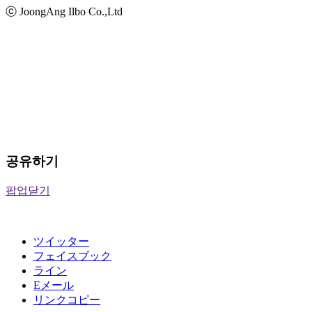
ⓒ JoongAng Ilbo Co.,Ltd
공유하기
팝업닫기
ツイッター
フェイスブック
ライン
Eメール
リンクコピー