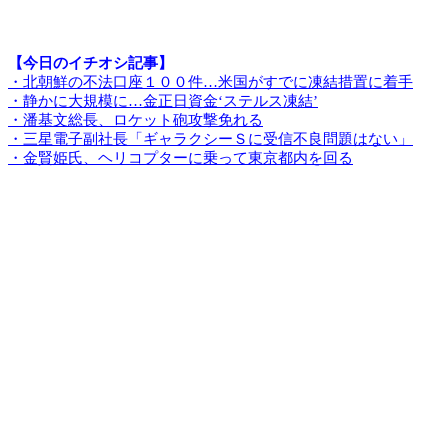
【今日のイチオシ記事】
・北朝鮮の不法口座１００件…米国がすでに凍結措置に着手
・静かに大規模に…金正日資金‘ステルス凍結’
・潘基文総長、ロケット砲攻撃免れる
・三星電子副社長「ギャラクシーＳに受信不良問題はない」
・金賢姫氏、ヘリコプターに乗って東京都内を回る