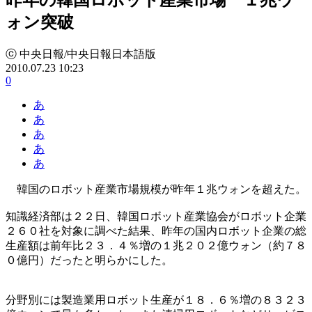
ォン突破
ⓒ 中央日報/中央日報日本語版
2010.07.23 10:23
0
あ
あ
あ
あ
あ
韓国のロボット産業市場規模が昨年１兆ウォンを超えた。
知識経済部は２２日、韓国ロボット産業協会がロボット企業
２６０社を対象に調べた結果、昨年の国内ロボット企業の総
生産額は前年比２３．４％増の１兆２０２億ウォン（約７８
０億円）だったと明らかにした。
分野別には製造業用ロボット生産が１８．６％増の８３２３