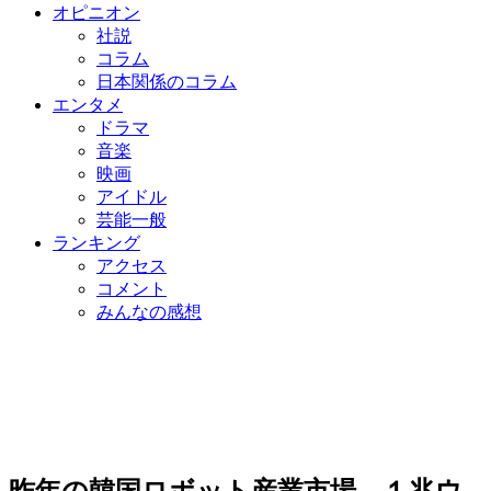
オピニオン
社説
コラム
日本関係のコラム
エンタメ
ドラマ
音楽
映画
アイドル
芸能一般
ランキング
アクセス
コメント
みんなの感想
昨年の韓国ロボット産業市場 １兆ウ