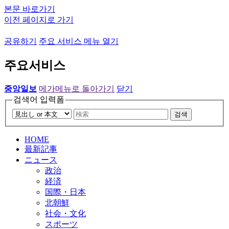
본문 바로가기
이전 페이지로 가기
공유하기
주요 서비스 메뉴 열기
주요서비스
중앙일보
메가메뉴로 돌아가기
닫기
검색어 입력폼
검색
HOME
最新記事
ニュース
政治
経済
国際・日本
北朝鮮
社会・文化
スポーツ