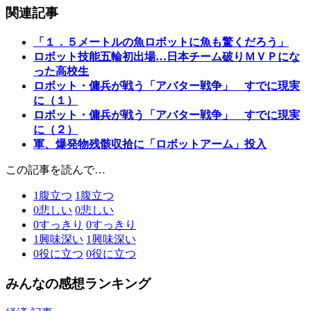
関連記事
「１．５メートルの魚ロボットに魚も驚くだろう」
ロボット技能五輪初出場…日本チーム破りＭＶＰにな
った高校生
ロボット・傭兵が戦う「アバター戦争」 すでに現実
に（１）
ロボット・傭兵が戦う「アバター戦争」 すでに現実
に（２）
軍、爆発物残骸収拾に「ロボットアーム」投入
この記事を読んで…
1
腹立つ
1
腹立つ
0
悲しい
0
悲しい
0
すっきり
0
すっきり
1
興味深い
1
興味深い
0
役に立つ
0
役に立つ
みんなの感想ランキング