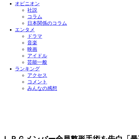
オピニオン
社説
コラム
日本関係のコラム
エンタメ
ドラマ
音楽
映画
アイドル
芸能一般
ランキング
アクセス
コメント
みんなの感想
ＬＰＧメンバー全員整形手術を告白「最