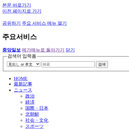
본문 바로가기
이전 페이지로 가기
공유하기
주요 서비스 메뉴 열기
주요서비스
중앙일보
메가메뉴로 돌아가기
닫기
검색어 입력폼
검색
HOME
最新記事
ニュース
政治
経済
国際・日本
北朝鮮
社会・文化
スポーツ