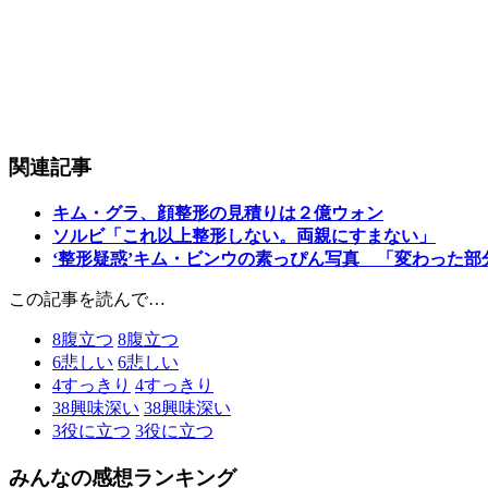
関連記事
キム・グラ、顔整形の見積りは２億ウォン
ソルビ「これ以上整形しない。両親にすまない」
‘整形疑惑’キム・ビンウの素っぴん写真 「変わった部
この記事を読んで…
8
腹立つ
8
腹立つ
6
悲しい
6
悲しい
4
すっきり
4
すっきり
38
興味深い
38
興味深い
3
役に立つ
3
役に立つ
みんなの感想ランキング