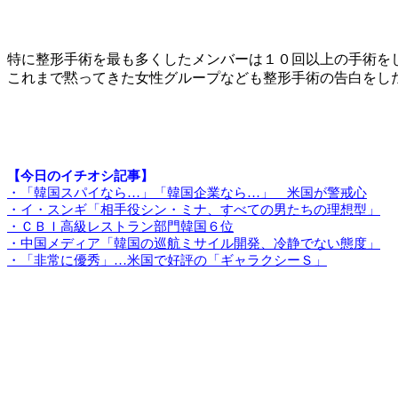
特に整形手術を最も多くしたメンバーは１０回以上の手術を
これまで黙ってきた女性グループなども整形手術の告白をし
【今日のイチオシ記事】
・「韓国スパイなら…」「韓国企業なら…」 米国が警戒心
・イ・スンギ「相手役シン・ミナ、すべての男たちの理想型」
・ＣＢＩ高級レストラン部門韓国６位
・中国メディア「韓国の巡航ミサイル開発、冷静でない態度」
・「非常に優秀」…米国で好評の「ギャラクシーＳ」