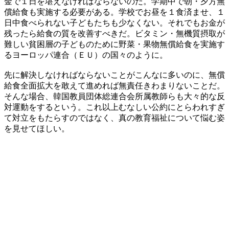
金で１日を堪えなければならないのだ。学期中で朝・夕方無
償給食も実施する必要がある。学校でお昼を１食済ませ、１
日中食べられない子どもたちも少なくない。それでもお金が
残ったら給食の質を改善すべきだ。ビタミン・無機質摂取が
難しい貧困層の子どものために野菜・果物無償給食を実施す
るヨーロッパ連合（ＥＵ）の国々のように。
先に解決しなければならないことがこんなに多いのに、無償
給食全面拡大を敢えて進めれば無責任きわまりないことだ。
そんな場合、韓国教員団体総連合会所属教師らも大々的な反
対運動をするという。これ以上むなしい公約にとらわれすぎ
て対立をもたらすのではなく、真の教育福祉について悩む姿
を見せてほしい。