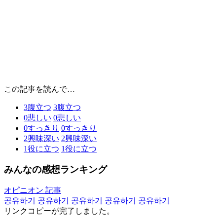
この記事を読んで…
3
腹立つ
3
腹立つ
0
悲しい
0
悲しい
0
すっきり
0
すっきり
2
興味深い
2
興味深い
1
役に立つ
1
役に立つ
みんなの感想ランキング
オピニオン 記事
공유하기
공유하기
공유하기
공유하기
공유하기
リンクコピーが完了しました。