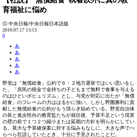
育福祉に悩め
ⓒ 中央日報/中央日報日本語版
2010.07.17 13:13
0
あ
あ
あ
あ
あ
野党は「無償給食」公約で６・２地方選挙ではいい思いをし
た。「庶民の税金で金持ちの子どもまで無料で食事を与える
のはひどいポピュリズム」とし、与党が対応に出たが「無償
給食」のフレームの力ははるかに強い。しかし野圏勝利に貢
献した無償給食の公約がもう揺らぎ始めている。野党自治体
の長と進歩性向の教育監たちが就任後、予算不足という現実
の壁の前で１つ２つ縮小または延期の方針を明らかにしてい
る。莫大な予算確保案に対する悩みもなしに、大きな声でべ
らべら壮語していたとき、十分に予見されたことだ。