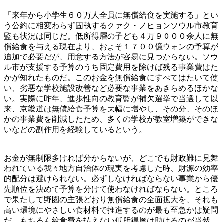
「来年から小学生６０万人全員に無償給食を実施する」とい
う公約に相変わらず固執するクァク・ノヒョンソウル市教育
監も状況は同じだ。低所得層の子ども４万９０００余人に無
償給食を与える現在より、およそ１７００億ウォンの予算が
追加で必要だが、用意する方法が容易に見つからない。ソウ
ル市が支援する予算のうち固定費用を除けば残る事業費はた
かが知れたものだ。このお金を無償給食にすべてはたいて使
い、劣悪な学校施設改善など必要な事業をあきらめるほかな
い。実際に昨年、進歩性向の教育監が補欠選挙で当選して以
来、京畿道は無償給食予算を大幅に増やし、その分、そのほ
かの事業費を削減したため、多くの学校が教室増築ができな
いなどの副作用を経験しているという。
お金が無制限多ければ分からないが、どこでも財政難に見舞
われている我々地方自治体の現実を考慮した時、財源の効率
的配分は避けられない。必ずしなければならない事業から優
先順位を決めて予算を分けて使わなければならない。ところ
で果たして野圏の主張どおり無償給食の全面拡大を、それも
高い環境にやさしい食材料で推進するのが最も至急かは疑問
だ。もちろん給食費を払えない低所得層は助けるのが当然