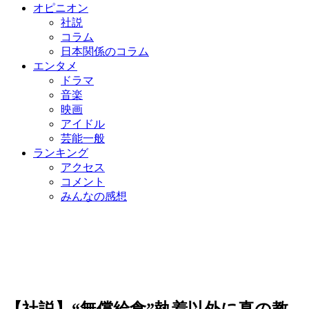
オピニオン
社説
コラム
日本関係のコラム
エンタメ
ドラマ
音楽
映画
アイドル
芸能一般
ランキング
アクセス
コメント
みんなの感想
【社説】“無償給食”執着以外に真の教