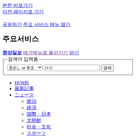
본문 바로가기
이전 페이지로 가기
공유하기
주요 서비스 메뉴 열기
주요서비스
중앙일보
메가메뉴로 돌아가기
닫기
검색어 입력폼
검색
HOME
最新記事
ニュース
政治
経済
国際・日本
北朝鮮
社会・文化
スポーツ