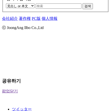
검색
会社紹介
著作権
PC版
個人情報
ⓒ JoongAng Ilbo Co.,Ltd
공유하기
팝업닫기
ツイッター