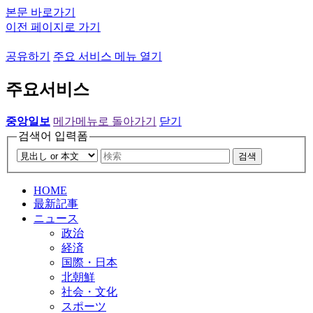
본문 바로가기
이전 페이지로 가기
공유하기
주요 서비스 메뉴 열기
주요서비스
중앙일보
메가메뉴로 돌아가기
닫기
검색어 입력폼
검색
HOME
最新記事
ニュース
政治
経済
国際・日本
北朝鮮
社会・文化
スポーツ