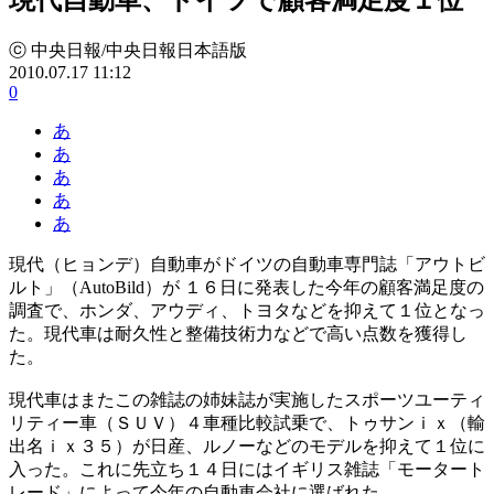
ⓒ 中央日報/中央日報日本語版
2010.07.17 11:12
0
あ
あ
あ
あ
あ
現代（ヒョンデ）自動車がドイツの自動車専門誌「アウトビ
ルト」（AutoBild）が １６日に発表した今年の顧客満足度の
調査で、ホンダ、アウディ、トヨタなどを抑えて１位となっ
た。現代車は耐久性と整備技術力などで高い点数を獲得し
た。
現代車はまたこの雑誌の姉妹誌が実施したスポーツユーティ
リティー車（ＳＵＶ）４車種比較試乗で、トゥサンｉｘ（輸
出名ｉｘ３５）が日産、ルノーなどのモデルを抑えて１位に
入った。これに先立ち１４日にはイギリス雑誌「モータート
レード」によって今年の自動車会社に選ばれた。