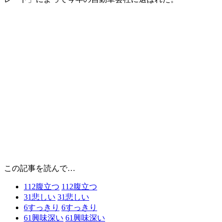
この記事を読んで…
112
腹立つ
112
腹立つ
31
悲しい
31
悲しい
6
すっきり
6
すっきり
61
興味深い
61
興味深い