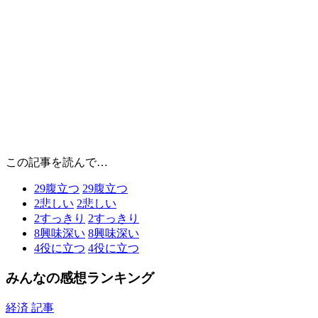
この記事を読んで…
29
腹立つ
29
腹立つ
2
悲しい
2
悲しい
2
すっきり
2
すっきり
8
興味深い
8
興味深い
4
役に立つ
4
役に立つ
みんなの感想ランキング
経済 記事