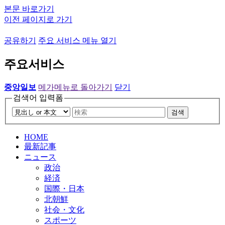
본문 바로가기
이전 페이지로 가기
공유하기
주요 서비스 메뉴 열기
주요서비스
중앙일보
메가메뉴로 돌아가기
닫기
검색어 입력폼
검색
HOME
最新記事
ニュース
政治
経済
国際・日本
北朝鮮
社会・文化
スポーツ