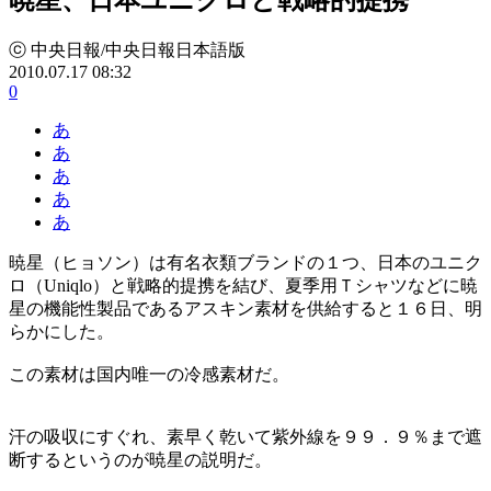
ⓒ 中央日報/中央日報日本語版
2010.07.17 08:32
0
あ
あ
あ
あ
あ
暁星（ヒョソン）は有名衣類ブランドの１つ、日本のユニク
ロ（Uniqlo）と戦略的提携を結び、夏季用Ｔシャツなどに暁
星の機能性製品であるアスキン素材を供給すると１６日、明
らかにした。
この素材は国内唯一の冷感素材だ。
汗の吸収にすぐれ、素早く乾いて紫外線を９９．９％まで遮
断するというのが暁星の説明だ。