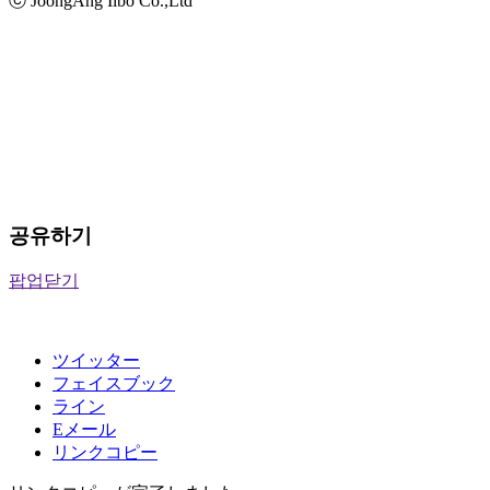
ⓒ JoongAng Ilbo Co.,Ltd
공유하기
팝업닫기
ツイッター
フェイスブック
ライン
Eメール
リンクコピー