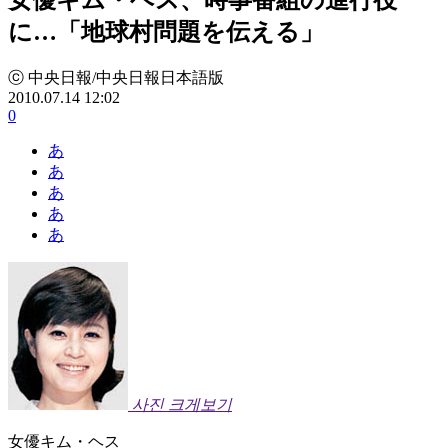
に…「地球村問題を伝える」
ⓒ 中央日報/中央日報日本語版
2010.07.14 12:02
0
あ
あ
あ
あ
あ
사진 크게보기
女優キム・ヘス