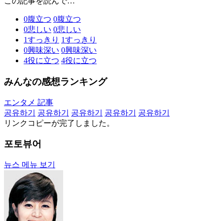
この記事を読んで…
0
腹立つ
0
腹立つ
0
悲しい
0
悲しい
1
すっきり
1
すっきり
0
興味深い
0
興味深い
4
役に立つ
4
役に立つ
みんなの感想ランキング
エンタメ 記事
공유하기
공유하기
공유하기
공유하기
공유하기
リンクコピーが完了しました。
포토뷰어
뉴스 메뉴 보기