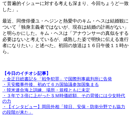
て普遍的イシューに対する考えも深まり、今回ちょうど一致
した」。
最近、同僚俳優ユ・ヘジンと熱愛中のキム・ヘスは結婚観に
ついて「独身主義者ではないが、現在は結婚の計画がない」
と明らかにした。キム・ヘスは「アナウンサーの真似をする
必要はないと考えているが、成熟した姿で明快に伝える進行
者になりたい」と述べた。初回の放送は１６日午後１１時か
ら。
【今日のイチオシ記事】
・金正日総書記を「戦争犯罪」で国際刑事裁判所に告発
・天安艦事件後、初めて６カ国協議参加国集まる
・韓米連合海上訓練、場所・規模ともに未定
・３年で３倍に上がったＳＭ時価総額、その背後には少女時代
の力
・【インタビュー】岡田外相「韓日、安保・防衛分野でも協力
の段階が来た」