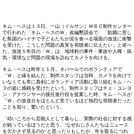
キム・ヘスは１３日、一山（イルサン）ＭＢＣ制作センター
で行われた「キム・ヘスのＷ」改編懇談会で、「飢餓に苦し
む島国のハイチで子どもたちが泥を食べる場面の放送に衝撃
を受けた。こうした問題の真実を視聴者に伝えたい」と述べ
た。放送５年目の「Ｗ」は、地球村の事件・事故や人権・病
気・環境など問題の現場を訪ねてカメラを向ける。
キム・ヘスは昨年１１月、ネパールでのボランティアで
「Ｗ」と縁を結んだ。制作スタッフは当時、カメラを向けて
いなくても常に真剣にボランティア活動に取り組むキム・ヘ
スの姿に感銘を受けたという。制作スタッフはチェ・ユンヨ
ン・アナウンサーの後任進行役を提案した時、キム・ヘスが
「Ｗ」の放送分をほとんど見ているほど熱烈な視聴者だった
ことを知り、驚いたという。
「幼いころから芸能人として暮らし、実際の社会に対する感
が鈍っているほうだと思う。‘なぜおじさんたちはニュース
を欠かさず見るのか’と思ったりもしたが、年を取るにつれ