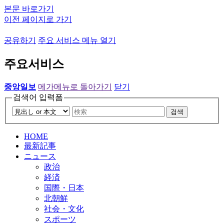
본문 바로가기
이전 페이지로 가기
공유하기
주요 서비스 메뉴 열기
주요서비스
중앙일보
메가메뉴로 돌아가기
닫기
검색어 입력폼
검색
HOME
最新記事
ニュース
政治
経済
国際・日本
北朝鮮
社会・文化
スポーツ