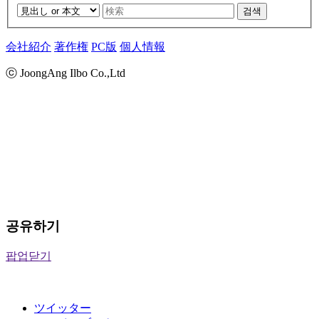
검색
会社紹介
著作権
PC版
個人情報
ⓒ JoongAng Ilbo Co.,Ltd
공유하기
팝업닫기
ツイッター