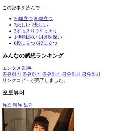
この記事を読んで…
20
腹立つ
20
腹立つ
2
悲しい
2
悲しい
3
すっきり
3
すっきり
14
興味深い
14
興味深い
0
役に立つ
0
役に立つ
みんなの感想ランキング
エンタメ 記事
공유하기
공유하기
공유하기
공유하기
공유하기
リンクコピーが完了しました。
포토뷰어
뉴스 메뉴 보기