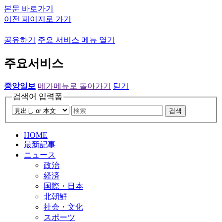
본문 바로가기
이전 페이지로 가기
공유하기
주요 서비스 메뉴 열기
주요서비스
중앙일보
메가메뉴로 돌아가기
닫기
검색어 입력폼
검색
HOME
最新記事
ニュース
政治
経済
国際・日本
北朝鮮
社会・文化
スポーツ