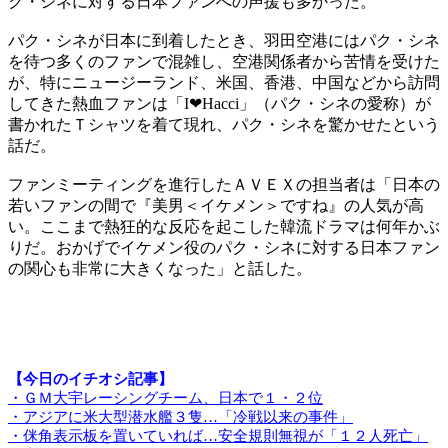
ク・シネに対する日本ファンへの声援も多かった。
パク・シネが日本に到着したとき、羽田空港にはパク・シネ
を待つ多くのファンで混雑し、空港関係者から苦情を受けた
が、特にニュージーランド、米国、香港、中国などから訪問
してきた熱血ファンは「I❤Hacci」（パク・シネの愛称）が
書かれたＴシャツを着て現れ、パク・シネを驚かせたという
話だ。
ファンミーティングを進行したＡＶＥＸの担当者は「日本の
若いファンの間で『美男＜イケメン＞ですね』の人気が高
い。ここまで熱狂的な反応を起こした韓流ドラマは何年かぶ
りだ。おかげでイケメン役のパク・シネに対する日本ファン
の関心も非常に大きくなった」と話した。
【今日のイチオシ記事】
・ＧＭ大宇レーシングチーム、日本で１・２位
・アジアに米大型潜水艦３隻…「冷戦以来の事件」
・侎角表示板を置いていれば…安全規則無視が「１２人死亡」