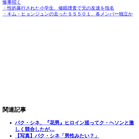
惨事招く
・性的暴行された小学生、催眠捜査で兄の友達を指名
・キム・ヒョンジュンの去ったＳＳ５０１、各メンバー独立か
関連記事
パク・シネ、『花男』ヒロイン巡ってク・ヘソンと激
しく競合したが…
【写真】パク・シネ「男性みたい？」