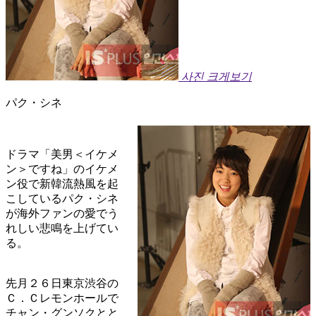
사진 크게보기
パク・シネ
ドラマ「美男＜イケメ
ン＞ですね」のイケメ
ン役で新韓流熱風を起
こしているパク・シネ
が海外ファンの愛でう
れしい悲鳴を上げてい
る。
先月２６日東京渋谷の
Ｃ．Ｃレモンホールで
チャン・グンソクとと