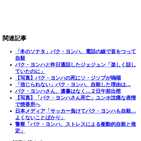
関連記事
「冬のソナタ」パク・ヨンハ、電話の線で首をつって
自殺
パク・ヨンハと昨日通話したジェジュン「楽しく話し
ていたのに」
【写真】パク・ヨンハの死にソ・ジソプが嗚咽
「信じられない」パク・ヨンハ、自殺した理由は…
パク・ヨンハさん、遺書はなく…２日午前出棺
【写真】「パク・ヨンハさん死亡」ユンホ沈痛な表情
で焼香所へ
日本メディア「サッカー負けてパク・ヨンハも自殺…
よくないことばかり」
警察「パク・ヨンハ、ストレスによる衝動的自殺と推
定」