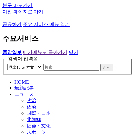
본문 바로가기
이전 페이지로 가기
공유하기
주요 서비스 메뉴 열기
주요서비스
중앙일보
메가메뉴로 돌아가기
닫기
검색어 입력폼
검색
HOME
最新記事
ニュース
政治
経済
国際・日本
北朝鮮
社会・文化
スポーツ