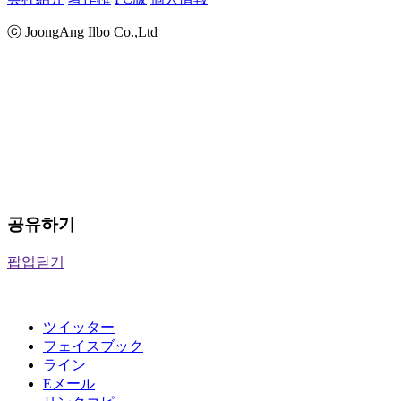
ⓒ JoongAng Ilbo Co.,Ltd
공유하기
팝업닫기
ツイッター
フェイスブック
ライン
Eメール