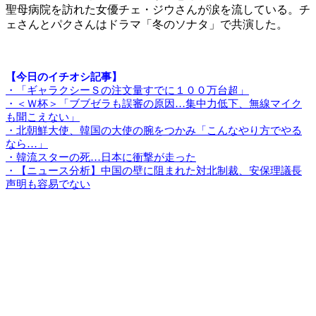
聖母病院を訪れた女優チェ・ジウさんが涙を流している。チ
ェさんとパクさんはドラマ「冬のソナタ」で共演した。
【今日のイチオシ記事】
・「ギャラクシーＳの注文量すでに１００万台超」
・＜Ｗ杯＞「ブブゼラも誤審の原因…集中力低下、無線マイク
も聞こえない」
・北朝鮮大使、韓国の大使の腕をつかみ「こんなやり方でやる
なら…」
・韓流スターの死…日本に衝撃が走った
・【ニュース分析】中国の壁に阻まれた対北制裁、安保理議長
声明も容易でない