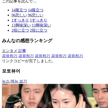
この記事を読んで…
14
腹立つ
14
腹立つ
96
悲しい
96
悲しい
1
すっきり
1
すっきり
13
興味深い
13
興味深い
2
役に立つ
2
役に立つ
みんなの感想ランキング
エンタメ 記事
공유하기
공유하기
공유하기
공유하기
공유하기
リンクコピーが完了しました。
포토뷰어
뉴스 메뉴 보기