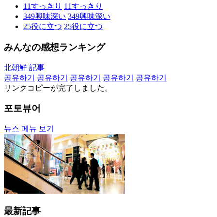
11
すっきり
11
すっきり
349
興味深い
349
興味深い
25
役に立つ
25
役に立つ
みんなの感想ランキング
北朝鮮 記事
공유하기
공유하기
공유하기
공유하기
공유하기
リンクコピーが完了しました。
포토뷰어
뉴스 메뉴 보기
最新記事