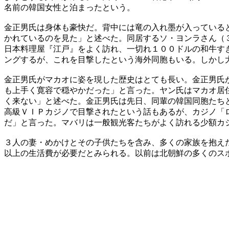
名前の韓国女性と泊まったという。
金正男氏は身体も豪快だ。背中には竜の入れ墨が入っている
かれているのを見た」と述べた。同居するソ・ヨンラさん（
日本料理屋『江戸』をよく訪れ、一切れ１００ドルの和牛す
ングするが、これを目撃したという海外同胞もいる。しかし
金正男氏がマカオに姿を現した歴史はとても長い。金正男氏
も上手く寛容で穏やかだった」と言った。ヤン氏はマカオ居
く来ない」と述べた。金正男氏は先日、同輩の韓国同胞たち
高級ＶＩＰカジノで目撃されたという話もあるが、カジノ「
だ」と言った。マバリは一般観光客たちがよく訪れる少額カ
３人の妻・めかけとその子供たちを含み、多くの家族を抱え
以上の生活費が必要だとみられる。以前は北朝鮮の多くのス