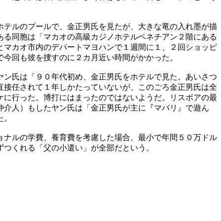
ホテルのプールで、金正男氏を見たが、大きな竜の入れ墨が描
ある同胞は「マカオの高級カジノホテルベネチアン２階にある
とマカオ市内のデパートマヨハンで１週間に１、２回ショッピ
で今回も彼を捜すのに２カ月近い時間がかかった。
ヤン氏は「９０年代初め、金正男氏をホテルで見た。あいさつ
直接任されて１年しかたっていないが、このごろ金正男氏は全
ケに行った。博打にはまったのではないようだ。リスボアの最
仲介人）もしたヤン氏は「金正男氏が主に『マバリ』で遊ん
た。
ョナルの学費、養育費を考慮した場合、最小で年間５０万ドル
ずつくれる「父の小遣い」が全部だという。