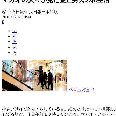
ⓒ 中央日報/中央日報日本語版
2010.06.07 10:44
0
あ
あ
あ
あ
あ
사진 크게보기
小さいけれどきらきらしている目。細めたりたまには微笑ん
もてる顔だ。４日午前１０時３０分ごろ、マカオ・アルティ