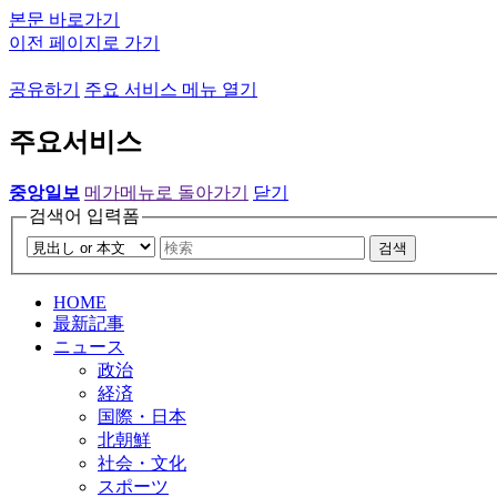
본문 바로가기
이전 페이지로 가기
공유하기
주요 서비스 메뉴 열기
주요서비스
중앙일보
메가메뉴로 돌아가기
닫기
검색어 입력폼
검색
HOME
最新記事
ニュース
政治
経済
国際・日本
北朝鮮
社会・文化
スポーツ