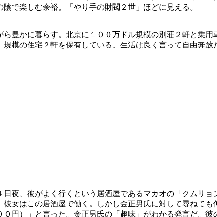
の陰で楽しむ余裕。「やり手の財閥２世」ほどに見える。
がら豊かに暮らす。北京に１００万ドル規模の別荘２軒と乗用
）規模の住宅２軒を保有している。生活は良く言って自由奔放
４日夜、彼がよく行くという居酒屋であるマカオの「クムリョ
。彼女はこの居酒屋で働く。しかし金正男氏に対して尋ねても
００円）」と言った。金正男氏の「趣味」がわかる発言だ。彼