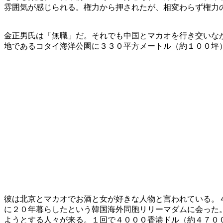
雰囲気が感じられる。権力から押されたが、相変わらず権力
金正男氏は「無職」だ。それでも中国とマカオを行き交いな
地であるコタイ海洋公園に３３０平方メートル（約１００坪
彼は北京とマカオでお酒と女が好きな人物と言われている。
に２０年暮らしたという韓国海外同胞リリーマダムに会った
ようとする人々が来る。１回で４０００香港ドル（約４７０