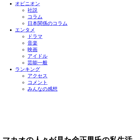
オピニオン
社説
コラム
日本関係のコラム
エンタメ
ドラマ
音楽
映画
アイドル
芸能一般
ランキング
アクセス
コメント
みんなの感想
マカオの人々が見た金正男氏の私生活