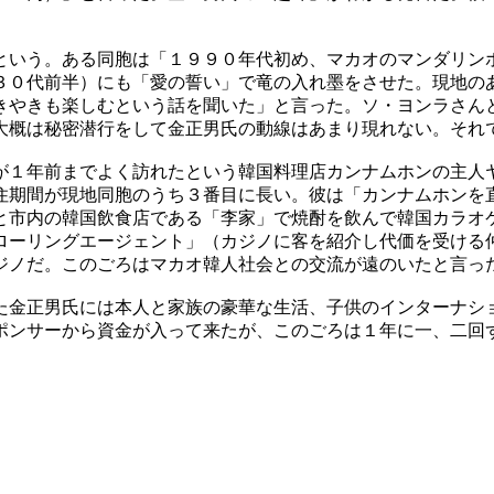
という。ある同胞は「１９９０年代初め、マカオのマンダリン
３０代前半）にも「愛の誓い」で竜の入れ墨をさせた。現地の
きやきも楽しむという話を聞いた」と言った。ソ・ヨンラさん
大概は秘密潜行をして金正男氏の動線はあまり現れない。それ
が１年前までよく訪れたという韓国料理店カンナムホンの主人
住期間が現地同胞のうち３番目に長い。彼は「カンナムホンを
と市内の韓国飲食店である「李家」で焼酎を飲んで韓国カラオ
ローリングエージェント」（カジノに客を紹介し代価を受ける
ジノだ。このごろはマカオ韓人社会との交流が遠のいたと言っ
た金正男氏には本人と家族の豪華な生活、子供のインターナシ
ポンサーから資金が入って来たが、このごろは１年に一、二回