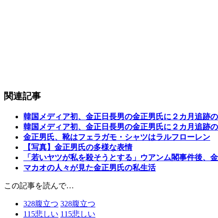
関連記事
韓国メディア初、金正日長男の金正男氏に２カ月追跡の
韓国メディア初、金正日長男の金正男氏に２カ月追跡の
金正男氏、靴はフェラガモ・シャツはラルフローレン
【写真】金正男氏の多様な表情
「若いヤツが私を殺そうとする」ウアンム閣事件後、金
マカオの人々が見た金正男氏の私生活
この記事を読んで…
328
腹立つ
328
腹立つ
115
悲しい
115
悲しい