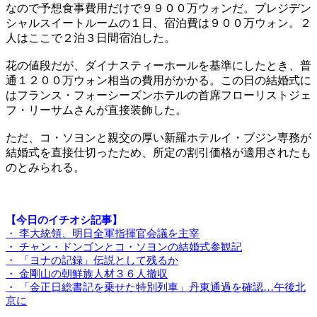
なので予想食事費用だけで９９００万ウォンだ。プレジデン
シャルスイートルームの１日、宿泊費は９００万ウォン。２
人はここで２泊３日間宿泊した。
花の値段だが、ダイナスティーホールを基準にしたとき、普
通１２００万ウォン相当の費用がかかる。この日の結婚式に
はフランス・フォーシーズンホテルの首席フローリストジェ
フ・リーサムさんが直接装飾した。
ただ、コ・ソヨンと親交の厚い新羅ホテルイ・ブジン専務が
結婚式を直接仕切ったため、所定の割引価格が適用されたも
のとみられる。
【今日のイチオシ記事】
・ 李大統領、明日全軍指揮官会議を主宰
・ チャン・ドンゴンとコ・ソヨンの結婚式参観記
・ 「ヨナの記録」伝説として残るか
・ 金剛山の朝鮮族人材３６人撤収
・ 「金正日総書記を乗せた特別列車」丹東通過を確認…午後北
京に