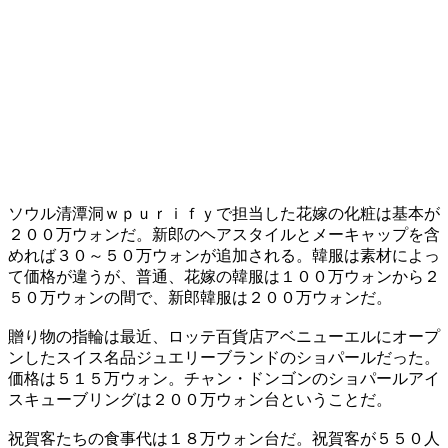
ソウル清潭洞ｗｐｕｒｉｆｙで担当した花嫁の化粧は基本が
２００万ウォンだ。新郎のヘアスタイルとメーキャップを含
めれば３０～５０万ウォンが追加される。韓服は素材によっ
て価格が違うが、普通、花嫁の韓服は１００万ウォンから２
５０万ウォンの間で、新郎韓服は２００万ウォンだ。
贈り物の指輪は最近、ロッテ百貨店アベニューエルにオープ
ンしたスイス名品ジュエリーブランドのショパールだった。
価格は５１５万ウォン。チャン・ドンゴンのショパールアイ
スキューブリングは２００万ウォン台ということだ。
祝賀客たちの食事代は１８万ウォン台だ。祝賀客が５５０人