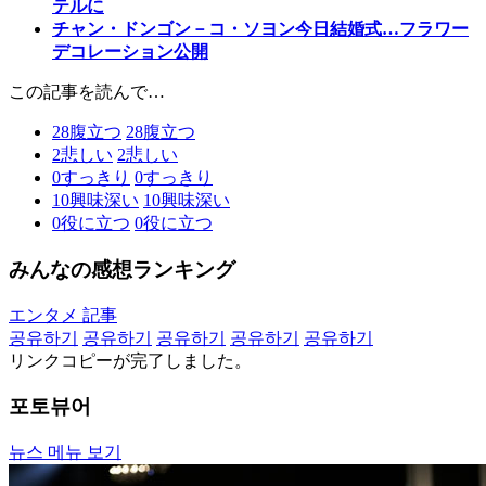
テルに
チャン・ドンゴン－コ・ソヨン今日結婚式…フラワー
デコレーション公開
この記事を読んで…
28
腹立つ
28
腹立つ
2
悲しい
2
悲しい
0
すっきり
0
すっきり
10
興味深い
10
興味深い
0
役に立つ
0
役に立つ
みんなの感想ランキング
エンタメ 記事
공유하기
공유하기
공유하기
공유하기
공유하기
リンクコピーが完了しました。
포토뷰어
뉴스 메뉴 보기