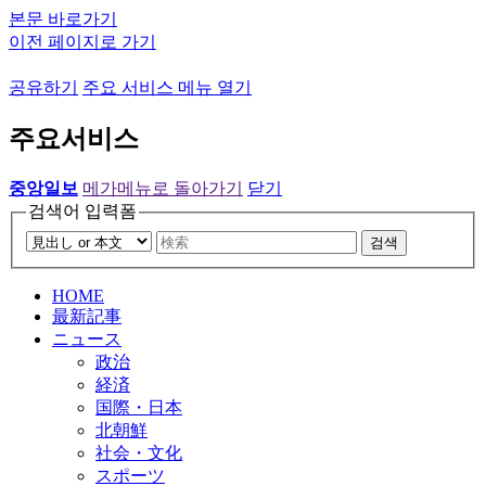
본문 바로가기
이전 페이지로 가기
공유하기
주요 서비스 메뉴 열기
주요서비스
중앙일보
메가메뉴로 돌아가기
닫기
검색어 입력폼
검색
HOME
最新記事
ニュース
政治
経済
国際・日本
北朝鮮
社会・文化
スポーツ