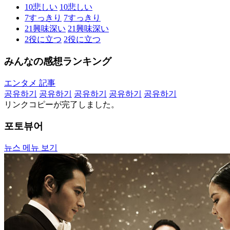
10
悲しい
10
悲しい
7
すっきり
7
すっきり
21
興味深い
21
興味深い
2
役に立つ
2
役に立つ
みんなの感想ランキング
エンタメ 記事
공유하기
공유하기
공유하기
공유하기
공유하기
リンクコピーが完了しました。
포토뷰어
뉴스 메뉴 보기