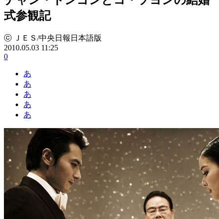
式参観記
ⓒ ＪＥＳ/中央日報日本語版
2010.05.03 11:25
0
あ
あ
あ
あ
あ