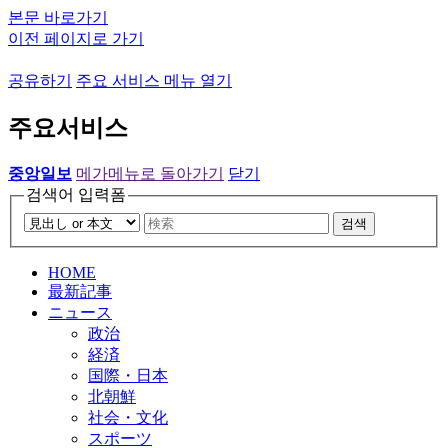
본문 바로가기
이전 페이지로 가기
공유하기
주요 서비스 메뉴 열기
주요서비스
중앙일보
메가메뉴로 돌아가기
닫기
검색어 입력폼
검색
HOME
最新記事
ニュース
政治
経済
国際・日本
北朝鮮
社会・文化
スポーツ