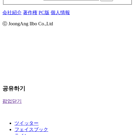
会社紹介
著作権
PC版
個人情報
ⓒ JoongAng Ilbo Co.,Ltd
공유하기
팝업닫기
ツイッター
フェイスブック