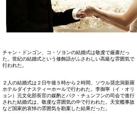
チャン・ドンゴン、コ・ソヨンの結婚式は敬虔で厳肅だっ
た。世紀の結婚式という修飾語がふさわしい高級な雰囲気で
行われた。
２人の結婚式は２日午後５時から２時間、ソウル奨忠洞新羅
ホテルダイナスティーホールで行われた。李御寧（イ・オリ
ョン）元文化部長官の媒酌とパク・チュンフンの司会で進行
された結婚式は、敬虔な雰囲気の中で行われた。天安艦事故
など国家的哀悼の雰囲気を勘案した結果だった。