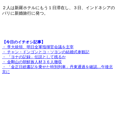
２人は新羅ホテルにもう１日滞在し、３日、インドネシアの
バリに新婚旅行に発つ。
【今日のイチオシ記事】
・ 李大統領、明日全軍指揮官会議を主宰
・ チャン・ドンゴンとコ・ソヨンの結婚式参観記
・ 「ヨナの記録」伝説として残るか
・ 金剛山の朝鮮族人材３６人撤収
・ 「金正日総書記を乗せた特別列車」丹東通過を確認…午後北
京に