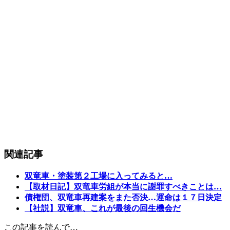
関連記事
双竜車・塗装第２工場に入ってみると…
【取材日記】双竜車労組が本当に謝罪すべきことは…
債権団、双竜車再建案をまた否決…運命は１７日決定
【社説】双竜車、これが最後の回生機会だ
この記事を読んで…