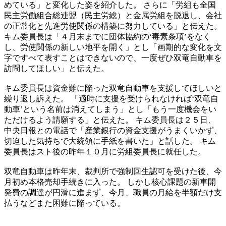
めている」と変化した姿を紹介した。 さらに「労組も全国
民主労働組合総連盟（民主労総）と金属労組を脱退し、会社
の正常化と先進労使関係の構築に努力している」と伝えた。
キム委員長は「４月末までに団体協約の‘毒素条項’をなく
し、労使関係の新しい地平を開く」とし「画期的な変化を文
字ですべて表すことはできないので、一度ぜひ双竜自動車を
訪問してほしい」と伝えた。
キム委員長は資金難に陥った双竜自動車を支援してほしいと
繰り返し訴えた。 「適時に支援を受けられなければ‘双竜自
動車’という名前は消えてしまう」とし「もう一度機会をい
ただけるよう請願する」と伝えた。 キム委員長は２５日、
中央日報との電話で「産業銀行の資金支援がうまくいかず、
切迫した気持ちで大統領に手紙を書いた」と話した。 キム
委員長はスト後の昨年１０月に労組委員長に就任した。
双竜自動車は昨年末、裁判所で強制回生認可を受けた後、今
月初め本格売却手続きに入った。 しかし核心課題の新車開
発費の調達が円滑に進まず、今月、職員の月給を半額だけ支
払うなどまた困難に陥っている。