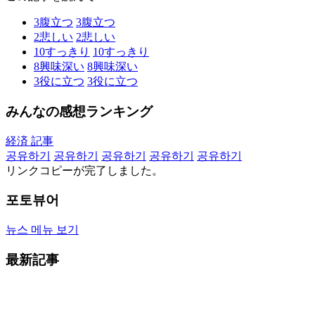
3
腹立つ
3
腹立つ
2
悲しい
2
悲しい
10
すっきり
10
すっきり
8
興味深い
8
興味深い
3
役に立つ
3
役に立つ
みんなの感想ランキング
経済 記事
공유하기
공유하기
공유하기
공유하기
공유하기
リンクコピーが完了しました。
포토뷰어
뉴스 메뉴 보기
最新記事