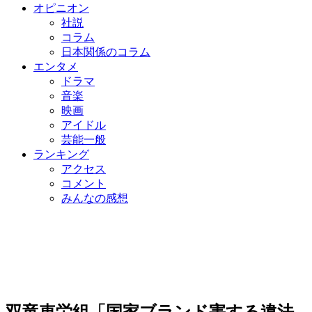
オピニオン
社説
コラム
日本関係のコラム
エンタメ
ドラマ
音楽
映画
アイドル
芸能一般
ランキング
アクセス
コメント
みんなの感想
双竜車労組「国家ブランド害する違法