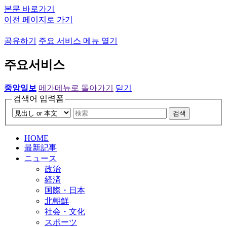
본문 바로가기
이전 페이지로 가기
공유하기
주요 서비스 메뉴 열기
주요서비스
중앙일보
메가메뉴로 돌아가기
닫기
검색어 입력폼
검색
HOME
最新記事
ニュース
政治
経済
国際・日本
北朝鮮
社会・文化
スポーツ