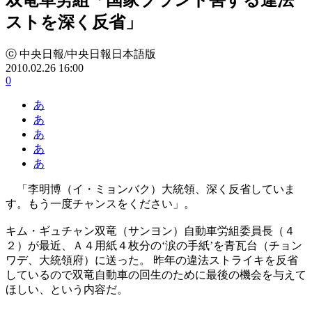
ストを深く反省」
ⓒ 中央日報/中央日報日本語版
2010.02.26 16:00
0
あ
あ
あ
あ
あ
「李明博（イ・ミョンバク）大統領、深く反省していま
す。もう一度チャンスをください」。
キム・ギュチャン双竜（サンヨン）自動車労組委員長（４
２）が最近、Ａ４用紙４枚分の‘涙の手紙’を青瓦台（チョン
ワデ、大統領府）に送った。 昨年の違法ストライキを反省
しているので双竜自動車の回生のために最後の機会を与えて
ほしい、という内容だ。