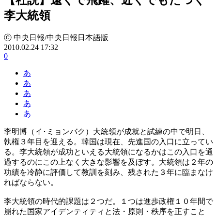
李大統領
ⓒ 中央日報/中央日報日本語版
2010.02.24 17:32
0
あ
あ
あ
あ
あ
李明博（イ･ミョンバク）大統領が成就と試練の中で明日、
執権３年目を迎える。韓国は現在、先進国の入口に立ってい
る。李大統領が成功といえる大統領になるかはこの入口を通
過するのにこの上なく大きな影響を及ぼす。大統領は２年の
功績を冷静に評価して教訓を刻み、残された３年に臨まなけ
ればならない。
李大統領の時代的課題は２つだ。１つは進歩政権１０年間で
崩れた国家アイデンティティと法・原則・秩序を正すこと