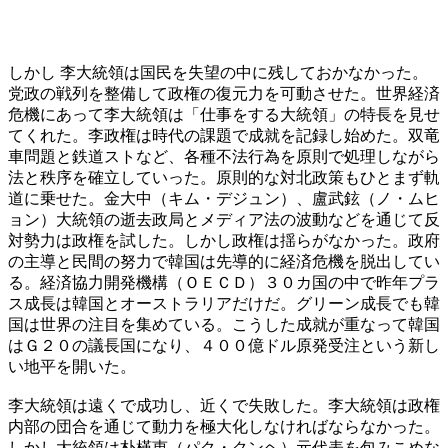
しかし 李大統領は国民を失望の中に残しておかなかった。
党政の戦列を整備して政権の復元力を可動させた。世界経済
危機にあって李大統領は「仕事をする大統領」の特長を見せ
てくれた。李政権は時代の課題で成就を記録し始めた。双竜
車問題と鉄道ストなど、各種不法行為を原則で処理しながら
法と秩序を確立していった。原則的な対北政策もひとまず軌
道に乗せた。金大中（キム・デジュン）、盧武鉉（ノ・ムヒ
ョン）大統領の逝去政局とメディア法の波動などを通じて反
対勢力は政権を試した。しかし政権は揺らがなかった。政府
の主導と民間の努力で韓国は先導的に経済危機を脱出してい
る。経済協力開発機構（ＯＥＣＤ）３０カ国の中で昨年プラ
ス成長は韓国とオーストラリアだけだ。グリーン成長でも韓
国は世界の注目を集めている。こうした成就が重なって韓国
はＧ２０の議長国になり、４００億ドル原発受注という新し
い地平を開いた。
李大統領は遠くで成功し、近くで失敗した。李大統領は政権
内部の団合を通じて動力を極大化しなければならなかった。
しかし大統領は朴槿恵（パク・クンヘ）元代表を包みこめな