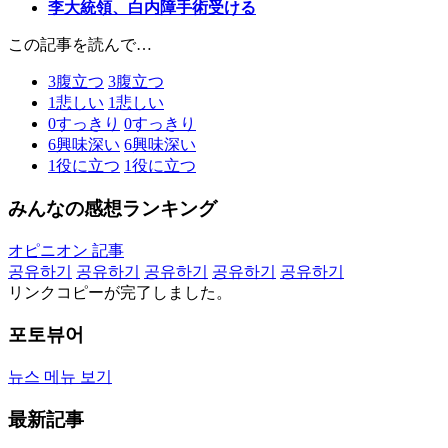
李大統領、白内障手術受ける
この記事を読んで…
3
腹立つ
3
腹立つ
1
悲しい
1
悲しい
0
すっきり
0
すっきり
6
興味深い
6
興味深い
1
役に立つ
1
役に立つ
みんなの感想ランキング
オピニオン 記事
공유하기
공유하기
공유하기
공유하기
공유하기
リンクコピーが完了しました。
포토뷰어
뉴스 메뉴 보기
最新記事