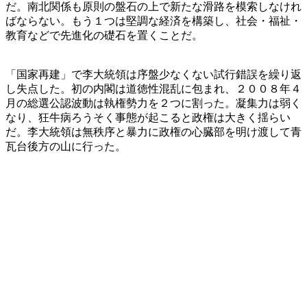
だ。南北関係も原則の盤石の上で新たな滑路を模索しなけれ
ばならない。もう１つは堅調な経済を構築し、社会・福祉・
教育などで先進化の礎石を置くことだ。
「国家再建」で李大統領は序盤少なくない試行錯誤を繰り返
し失点した。初の内閣は道徳性混乱に包まれ、２００８年４
月の総選公認波動は執権勢力を２つに割った。凝集力は弱く
なり、狂牛病ろうそく事態が起こると政権は大きく揺らい
だ。李大統領は無秩序と暴力に政権の心臓部を明け渡して青
瓦台後方の山に行った。