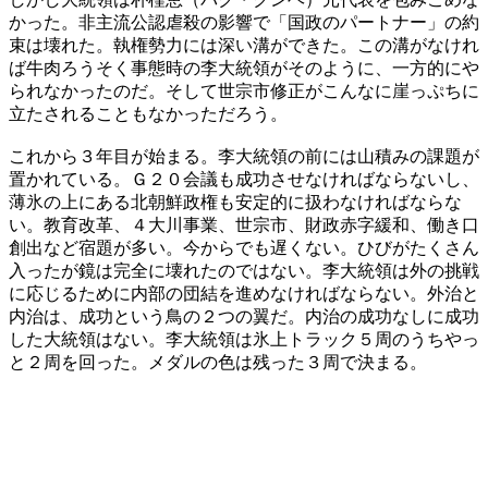
かった。非主流公認虐殺の影響で「国政のパートナー」の約
束は壊れた。執権勢力には深い溝ができた。この溝がなけれ
ば牛肉ろうそく事態時の李大統領がそのように、一方的にや
られなかったのだ。そして世宗市修正がこんなに崖っぷちに
立たされることもなかっただろう。
これから３年目が始まる。李大統領の前には山積みの課題が
置かれている。Ｇ２０会議も成功させなければならないし、
薄氷の上にある北朝鮮政権も安定的に扱わなければならな
い。教育改革、４大川事業、世宗市、財政赤字緩和、働き口
創出など宿題が多い。今からでも遅くない。ひびがたくさん
入ったが鏡は完全に壊れたのではない。李大統領は外の挑戦
に応じるために内部の団結を進めなければならない。外治と
内治は、成功という鳥の２つの翼だ。内治の成功なしに成功
した大統領はない。李大統領は氷上トラック５周のうちやっ
と２周を回った。メダルの色は残った３周で決まる。