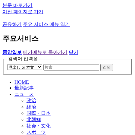
본문 바로가기
이전 페이지로 가기
공유하기
주요 서비스 메뉴 열기
주요서비스
중앙일보
메가메뉴로 돌아가기
닫기
검색어 입력폼
검색
HOME
最新記事
ニュース
政治
経済
国際・日本
北朝鮮
社会・文化
スポーツ