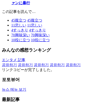
ァンに暴行
この記事を読んで…
45
腹立つ
45
腹立つ
11
悲しい
11
悲しい
4
すっきり
4
すっきり
70
興味深い
70
興味深い
10
役に立つ
10
役に立つ
みんなの感想ランキング
エンタメ 記事
공유하기
공유하기
공유하기
공유하기
공유하기
リンクコピーが完了しました。
포토뷰어
뉴스 메뉴 보기
最新記事