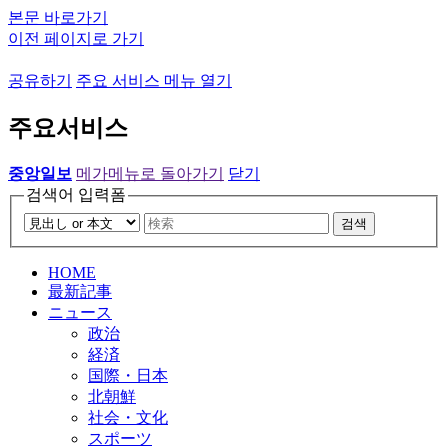
본문 바로가기
이전 페이지로 가기
공유하기
주요 서비스 메뉴 열기
주요서비스
중앙일보
메가메뉴로 돌아가기
닫기
검색어 입력폼
검색
HOME
最新記事
ニュース
政治
経済
国際・日本
北朝鮮
社会・文化
スポーツ