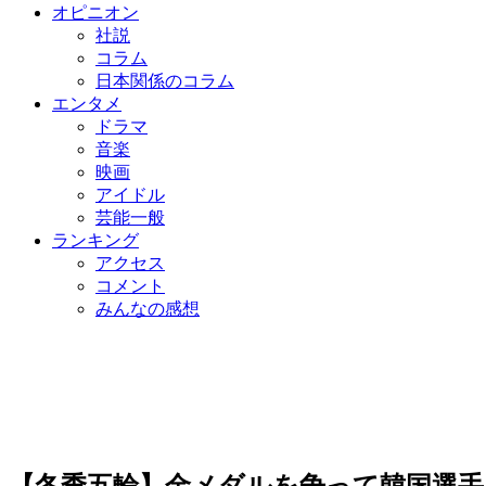
オピニオン
社説
コラム
日本関係のコラム
エンタメ
ドラマ
音楽
映画
アイドル
芸能一般
ランキング
アクセス
コメント
みんなの感想
【冬季五輪】金メダルを争って韓国選手