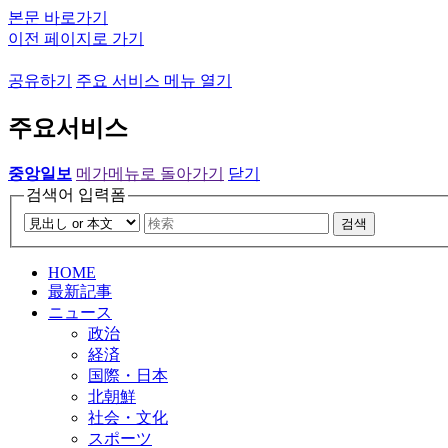
본문 바로가기
이전 페이지로 가기
공유하기
주요 서비스 메뉴 열기
주요서비스
중앙일보
메가메뉴로 돌아가기
닫기
검색어 입력폼
검색
HOME
最新記事
ニュース
政治
経済
国際・日本
北朝鮮
社会・文化
スポーツ