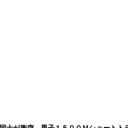
同士が衝突…男子１５００Ｍショートト