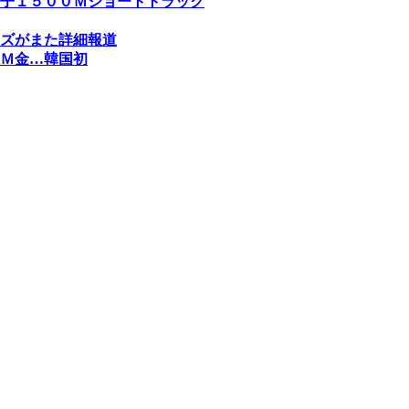
子１５００Ｍショートトラック
ズがまた詳細報道
Ｍ金…韓国初