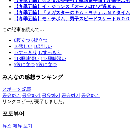
【冬季五輪】金メダルを争って韓国選手同士が衝突…男
【冬季五輪】イ・ジョンス「オーノはひど過ぎる」
【冬季五輪】「メガスターのキム・ヨナ」…ＮＹタイム
【冬季五輪】モ・テボム、男子スピードスケート５００
この記事を読んで…
6
腹立つ
6
腹立つ
16
悲しい
16
悲しい
17
すっきり
17
すっきり
113
興味深い
113
興味深い
5
役に立つ
5
役に立つ
みんなの感想ランキング
スポーツ 記事
공유하기
공유하기
공유하기
공유하기
공유하기
リンクコピーが完了しました。
포토뷰어
뉴스 메뉴 보기