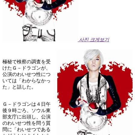
사진 크게보기
極秘で検察の調査を受
けたＧ－ドラゴンが、
公演のわいせつ性につ
いては「わからなかっ
た」と話した。
Ｇ－ドラゴンは４日午
後９時ごろ、ソウル東
部支庁に出頭し、公演
のわいせつ性を問う質
問に「わいせつである