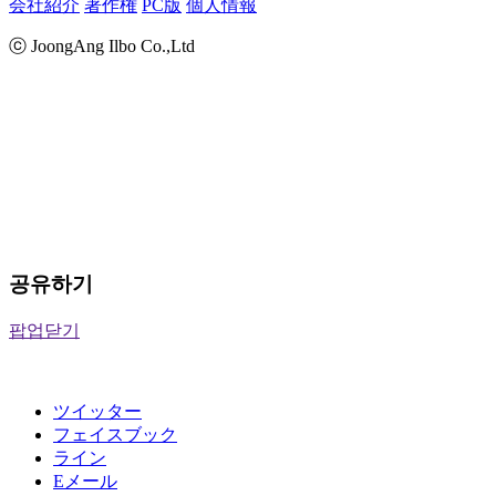
会社紹介
著作権
PC版
個人情報
ⓒ JoongAng Ilbo Co.,Ltd
공유하기
팝업닫기
ツイッター
フェイスブック
ライン
Eメール