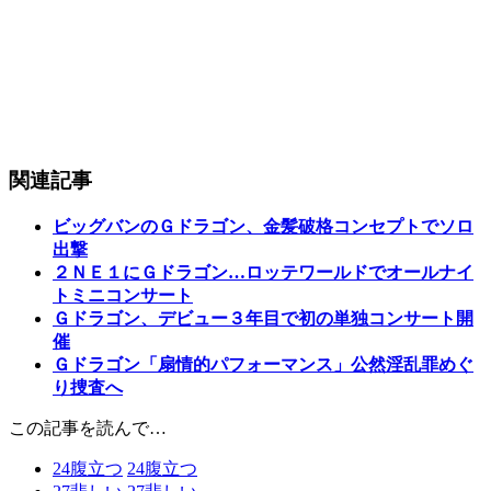
関連記事
ビッグバンのＧドラゴン、金髪破格コンセプトでソロ
出撃
２ＮＥ１にＧドラゴン…ロッテワールドでオールナイ
トミニコンサート
Ｇドラゴン、デビュー３年目で初の単独コンサート開
催
Ｇドラゴン「扇情的パフォーマンス」公然淫乱罪めぐ
り捜査へ
この記事を読んで…
24
腹立つ
24
腹立つ