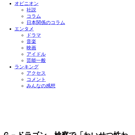
オピニオン
社説
コラム
日本関係のコラム
エンタメ
ドラマ
音楽
映画
アイドル
芸能一般
ランキング
アクセス
コメント
みんなの感想
Ｇ－ドラゴン、検察で「わいせつ性わ