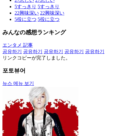
27
悲しい
27
悲しい
5
すっきり
5
すっきり
22
興味深い
22
興味深い
5
役に立つ
5
役に立つ
みんなの感想ランキング
エンタメ 記事
공유하기
공유하기
공유하기
공유하기
공유하기
リンクコピーが完了しました。
포토뷰어
뉴스 메뉴 보기