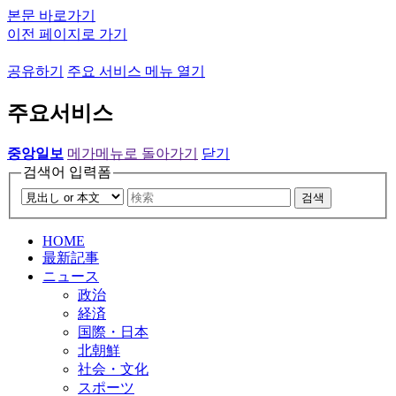
본문 바로가기
이전 페이지로 가기
공유하기
주요 서비스 메뉴 열기
주요서비스
중앙일보
메가메뉴로 돌아가기
닫기
검색어 입력폼
검색
HOME
最新記事
ニュース
政治
経済
国際・日本
北朝鮮
社会・文化
スポーツ