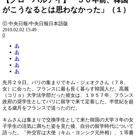
がこうなるとは思わなかった」（１）
ⓒ 中央日報/中央日報日本語版
2010.02.02 15:49
0
あ
あ
あ
あ
あ
先月２９日、パリの集まりでキム・ジェオクさん（７８、
女）に会った。フランスに最も長く暮らす韓国人だ。高麗
（コリョ）大学法学部だった彼女は、１９５７年、フランス
政府の奨学生としてパリに留学で来て定着した。半世紀を超
える歳月をフランスで送ったのだ。
キムさんは集まりで交換学生として来た韓国の大学３年の女
子学生の活気に満ちた姿を見た後、自分の留学時代について
語った。「外交官は大使（キム・ヨンシク元外相）、１等書