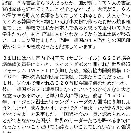
記官、３等書記官ら３人だったが、国が貧しくて２人の書記
官は家族を連れてくることができなかった。大使が５、６人
の留学生を呼んで食事をもてなしてくれるとき、夫人が作っ
てくれる韓国の食べ物といえば小麦粉で作ったお好み焼き程
度でした。学校では私が日本人であると思って近付いてきた
学生たちが、あとで韓国人だとわかってからは風土病が移る
と、コソコソ避けました。当時、韓国の１人当たりの国民所
得が２０ドル程度だったと記憶しています」
３１日にはパリ市内で司空壱（サゴン・イル）Ｇ２０首脳会
議準備委員長に会った。スイス・ダボスで開かれた世界経済
フォーラム（ＷＥＦ）に参加した後、経済協力開発機構（Ｏ
ＥＣＤ）本部の高位関係者に接触しに来たところだった。１
１月、ソウルで開かれるＧ２０首脳会議準備のためだった。
彼に「韓国がＧ２０議長国になったというのがそんなに大き
な意味があるのか」と単刀直入に尋ねた。彼は「１９０７
年、イ・ジュン烈士がオランダ・ハーグの万国博に参加しよ
うとしたが、志を果たすことができず自決した歴史を思い浮
かべてみよ」と返事した。「国際社会の一員と認められるこ
とができなかった国が、世界のリーダーたちを呼べるまでに
なったということだけでも誇らしいことではないか」と強調
した。