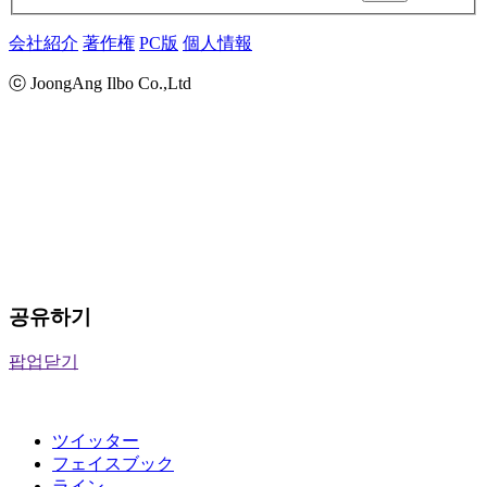
会社紹介
著作権
PC版
個人情報
ⓒ JoongAng Ilbo Co.,Ltd
공유하기
팝업닫기
ツイッター
フェイスブック
ライン