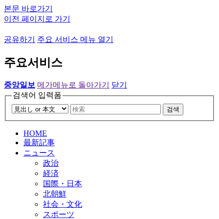
본문 바로가기
이전 페이지로 가기
공유하기
주요 서비스 메뉴 열기
주요서비스
중앙일보
메가메뉴로 돌아가기
닫기
검색어 입력폼
검색
HOME
最新記事
ニュース
政治
経済
国際・日本
北朝鮮
社会・文化
スポーツ