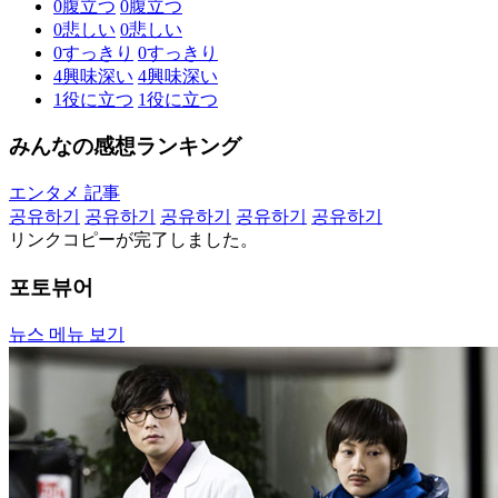
0
腹立つ
0
腹立つ
0
悲しい
0
悲しい
0
すっきり
0
すっきり
4
興味深い
4
興味深い
1
役に立つ
1
役に立つ
みんなの感想ランキング
エンタメ 記事
공유하기
공유하기
공유하기
공유하기
공유하기
リンクコピーが完了しました。
포토뷰어
뉴스 메뉴 보기