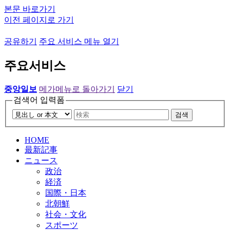
본문 바로가기
이전 페이지로 가기
공유하기
주요 서비스 메뉴 열기
주요서비스
중앙일보
메가메뉴로 돌아가기
닫기
검색어 입력폼
검색
HOME
最新記事
ニュース
政治
経済
国際・日本
北朝鮮
社会・文化
スポーツ