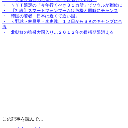
・ ＮＹＴ選定の「今年行くべき３１カ所」でソウルが劂位に
・ 【社説】スマートフォンブームは危機と同時にチャンス
・ 韓国の若者「日本は近くて近い国」
・ ＜野球＞林昌勇・李恵践、１２日からＳＫのキャンプに合
流
・ 北朝鮮の強盛大国入り…２０１２年の目標期限消える
この記事を読んで…