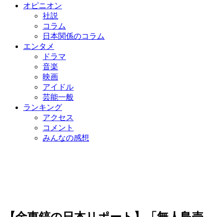
オピニオン
社説
コラム
日本関係のコラム
エンタメ
ドラマ
音楽
映画
アイドル
芸能一般
ランキング
アクセス
コメント
みんなの感想
【金東鎬の日本リポート】「無人島売