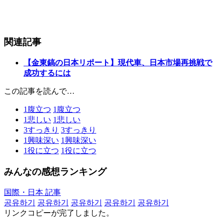
関連記事
【金東鎬の日本リポート】現代車、日本市場再挑戦で
成功するには
この記事を読んで…
1
腹立つ
1
腹立つ
1
悲しい
1
悲しい
3
すっきり
3
すっきり
1
興味深い
1
興味深い
1
役に立つ
1
役に立つ
みんなの感想ランキング
国際・日本 記事
공유하기
공유하기
공유하기
공유하기
공유하기
リンクコピーが完了しました。