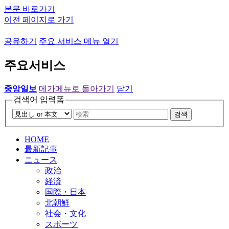
본문 바로가기
이전 페이지로 가기
공유하기
주요 서비스 메뉴 열기
주요서비스
중앙일보
메가메뉴로 돌아가기
닫기
검색어 입력폼
검색
HOME
最新記事
ニュース
政治
経済
国際・日本
北朝鮮
社会・文化
スポーツ