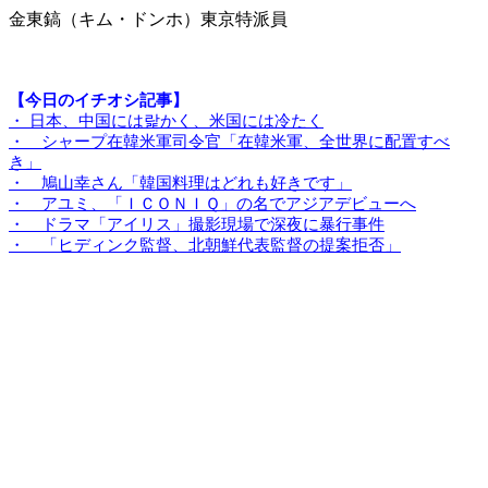
金東鎬（キム・ドンホ）東京特派員
【今日のイチオシ記事】
・ 日本、中国には랉かく、米国には冷たく
・ シャープ在韓米軍司令官「在韓米軍、全世界に配置すべ
き」
・ 鳩山幸さん「韓国料理はどれも好きです」
・ アユミ、「ＩＣＯＮＩＱ」の名でアジアデビューへ
・ ドラマ「アイリス」撮影現場で深夜に暴行事件
・ 「ヒディンク監督、北朝鮮代表監督の提案拒否」