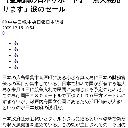
ります」涙のセール
ⓒ 中央日報/中央日報日本語版
2009.12.16 10:54
0
あ
あ
あ
あ
あ
日本の広島県呉市音戸町にある小さな無人島に日本の財務官
僚らの耳目が集中している。日本で初めて国が所有する無人
島が来月９日に競争入札で民間に売却される予定のためだ。
この島は周囲５８０メートルで面積７６００平方メートルに
すぎないが、瀬戸内海国立公園にあるため活用価値が大きい
というのが日本政府の説明だ。
日本政府は最近乾いたタオルもさらに絞るという姿勢で新た
な収入源発掘を進めている。この島が注目されるのも今回の