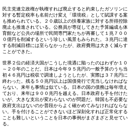
民主党連立政権が執権すれば廃止すると約束したガソリンに
対する暫定税率も名前だけ変え「環境税」として賦課する案
も推められている。２０歳以上の扶養家族に対する所得控除
廃止も推進されている。公務員が専従してきた予算編成も体
育館など公共の場所で民間専門家たちが再審して１兆７００
０億円を削減するという珍しい風景もみられた。３兆円に達
する削減目標には至らなかったが、政府費用は大きく減らす
ことができた。
世界２位の経済大国がこうした境遇に陥ったのはわずか１０
～２０年のことだ。日本は今年９５兆円の一般予算のうち当
初４６兆円は税収で調達しようとしたが、実際は３７兆円に
終わった。残る５０兆円以上は国債発行で充当しなければな
らない。来年も事情は似ている。日本の国の債務は毎年増え
ており、来年は９００兆円を越える。日本政府も手を付けた
いが、大きな支出が変わらないのが問題だ。韓国も不必要な
政府支出はないのか普段からよく確かめてみなければならな
い。手を付けることができないほど深刻化すれば正常化する
ことも難しいということを日本の事例がまざまざと見せてい
る。