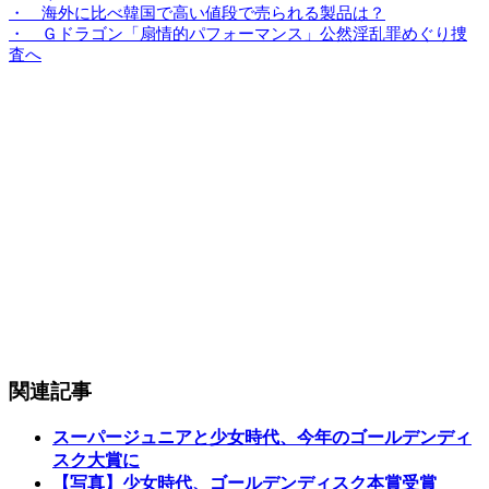
・ 海外に比べ韓国で高い値段で売られる製品は？
・ Ｇドラゴン「扇情的パフォーマンス」公然淫乱罪めぐり捜
査へ
関連記事
スーパージュニアと少女時代、今年のゴールデンディ
スク大賞に
【写真】少女時代、ゴールデンディスク本賞受賞