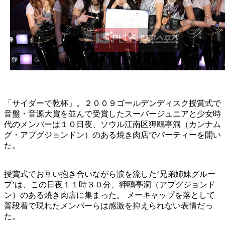
「サイダーで乾杯」。２００９ゴールデンディスク授賞式で
音盤・音源大賞を並んで受賞したスーパージュニアと少女時
代のメンバーは１０日夜、ソウル江南区狎鴎亭洞（カンナム
グ・アプグジョンドン）のある焼き肉店でパーティーを開い
た。
授賞式でお互い抱き合いながら涙を流した‘兄弟姉妹グルー
プ’は、この日夜１１時３０分、狎鴎亭洞（アプグジョンド
ン）のある焼き肉店に集まった。 メーキャップを落として
普段着で現れたメンバーらは感激を抑えられない表情だっ
た。