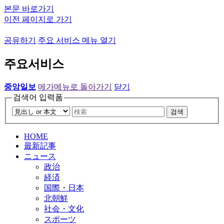
본문 바로가기
이전 페이지로 가기
공유하기
주요 서비스 메뉴 열기
주요서비스
중앙일보
메가메뉴로 돌아가기
닫기
검색어 입력폼
검색
HOME
最新記事
ニュース
政治
経済
国際・日本
北朝鮮
社会・文化
スポーツ