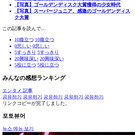
【写真】ゴールデンディスク大賞獲得の少女時代
【写真】スーパージュニア、感激のゴールデンディス
ク大賞
この記事を読んで…
10
腹立つ
10
腹立つ
0
悲しい
0
悲しい
5
すっきり
5
すっきり
20
興味深い
20
興味深い
5
役に立つ
5
役に立つ
みんなの感想ランキング
エンタメ 記事
공유하기
공유하기
공유하기
공유하기
공유하기
リンクコピーが完了しました。
포토뷰어
뉴스 메뉴 보기