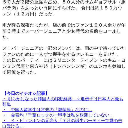
５０人が２階の座席を占め、８０人分のサムギョプサル（豚
バラ肉）をあっという間に平らげた。 食用は約１５０万ウ
ォン（１２万円）だった。
雨が降る深夜だったが、店の前ではファン１００人余りが午
前３時までスーパージュニアと少女時代の名前をコールし
た。
スーパージュニアの一部のメンバーは、雨の中で待っていた
ファンのために一人ずつ握手をするセレモニーを見せた。
この日のパーティーにはＳＭエンターテイメントのキム・ヨ
ンミン代表と東方神起（トンバンシンギ）のユンホも参加し
て同僚を祝った。
【今日のイチオシ記事】
・ 明らかになった韓国人の移動経路…ｖ遺伝子は日本人と最も
類似
・ 中国人留学生は将来の「親韓派」なのに…
・ 金泰均「千葉ロッテの一塁手は私を歓迎していない」
・ イ・ビョンホンの元恋人「７月の誕生パーティーで愛の告
白受ける」