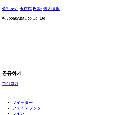
会社紹介
著作権
PC版
個人情報
ⓒ JoongAng Ilbo Co.,Ltd
공유하기
팝업닫기
ツイッター
フェイスブック
ライン