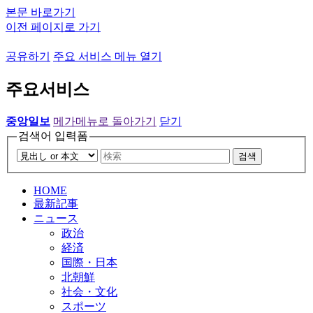
본문 바로가기
이전 페이지로 가기
공유하기
주요 서비스 메뉴 열기
주요서비스
중앙일보
메가메뉴로 돌아가기
닫기
검색어 입력폼
검색
HOME
最新記事
ニュース
政治
経済
国際・日本
北朝鮮
社会・文化
スポーツ