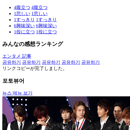
4
腹立つ
4
腹立つ
1
悲しい
1
悲しい
1
すっきり
1
すっきり
6
興味深い
6
興味深い
1
役に立つ
1
役に立つ
みんなの感想ランキング
エンタメ 記事
공유하기
공유하기
공유하기
공유하기
공유하기
リンクコピーが完了しました。
포토뷰어
뉴스 메뉴 보기