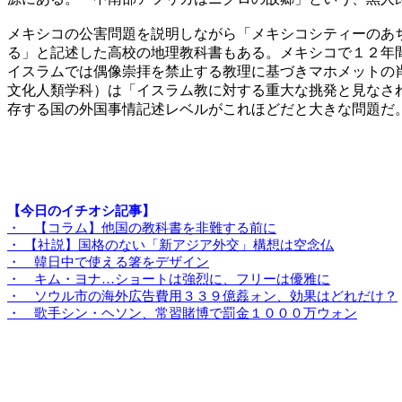
メキシコの公害問題を説明しながら「メキシコシティーのあ
る」と記述した高校の地理教科書もある。メキシコで１２年
イスラムでは偶像崇拝を禁止する教理に基づきマホメットの
文化人類学科）は「イスラム教に対する重大な挑発と見なさ
存する国の外国事情記述レベルがこれほどだと大きな問題だ
ノ・ジェヒョン論説
【今日のイチオシ記事】
・ 【コラム】他国の教科書を非難する前に
・ 【社説】国格のない「新アジア外交」構想は空念仏
・ 韓日中で使える箸をデザイン
・ キム・ヨナ…ショートは強烈に、フリーは優雅に
・ ソウル市の海外広告費用３３９億䖃ォン、効果はどれだけ？
・ 歌手シン・ヘソン、常習賭博で罰金１０００万ウォン