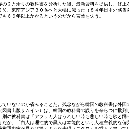
界の２万余りの教科書を分析した後、最新資料を提供し、修正
２％、東南アジア３０％へと大幅に減った（８４年日本外務省
でも６６年以上かかるというのだから言葉を失う。
していないのか省みることだ。残念ながら韓国の教科書は外国
（図書出版サムイン）は、韓国の教科書の誤りを辛らつに批判
。別の教科書は「アフリカ人はうれしい時も悲しい時も歌と踊
うだが、「白人は理性的で黒人は本能的という人種主義的な偏
民権運動家が見れば驚くような表現（ニグロ）を堂々と書いて