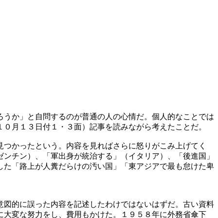
ろうか」と自問するのが普通の人の心情だ。個人的なことでは
１０月１３日付１・３面）記事を読みながら考えたことだ。
見つかったという。内容を見ればさらに怒りがこみ上げてく
ゼンチン）、「軍出身が統治する」（イタリア）、「後進国」
した「路上が人糞だらけの汚い国」「東アジアで最も怠けた卑
意図的に誤った内容を記述したわけではないはずだ。古い資料
に大変な努力をし、費用もかけた。１９５８年に外務省傘下