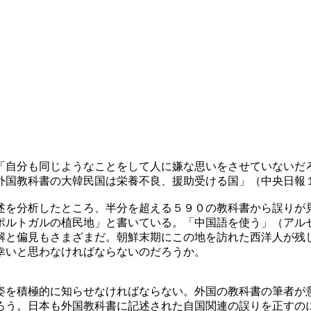
「自分も同じようなことをして人に嫌な思いをさせていないだ
外国教科書の大韓民国は栄養不良、援助受ける国」（中央日報
述を分析したところ、半分を超える５９０の教科書から誤りが
ポルトガルの植民地」と書いている。「中国語を使う」（アル
解と偏見もさまざまだ。朝鮮末期にこの地を訪れた西洋人が残
幸いと思わなければならないのだろうか。
姿を積極的に知らせなければならない。外国の教科書の筆者が
ろう。日本も外国教科書に記述された自国関連の誤りを正すの