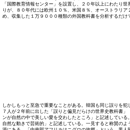
「国際教育情報センター」を設置し、２０年以上にわたり世
りが、８０年代には欧州１０％、米国８％、オーストラリア
め、収集した１万９０００種類の外国教科書を分析するだけ
しかしもっと至急で重要なことがある。韓国も同じ誤りを犯
７人が２年前に出した「誤りと偏見だらけの世界史教科書」
ンが自然の中で美しい愛を交わしたところ」と記述している
自然な動きで芸術的」と記述している。一見すると称賛のよ
源にある。「中南部アフリカはニグロの故郷」という、黒人