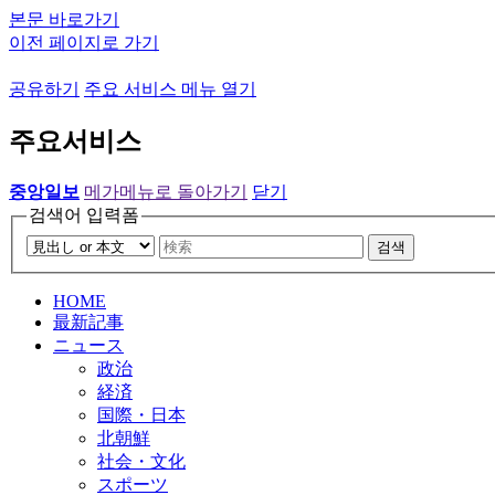
본문 바로가기
이전 페이지로 가기
공유하기
주요 서비스 메뉴 열기
주요서비스
중앙일보
메가메뉴로 돌아가기
닫기
검색어 입력폼
검색
HOME
最新記事
ニュース
政治
経済
国際・日本
北朝鮮
社会・文化
スポーツ