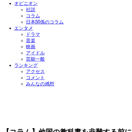
オピニオン
社説
コラム
日本関係のコラム
エンタメ
ドラマ
音楽
映画
アイドル
芸能一般
ランキング
アクセス
コメント
みんなの感想
【コラム】他国の教科書を非難する前に