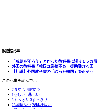
関連記事
「独島を守ろう」と作った教科書に誤り１５カ所
外国の教科書「韓国は栄養不良、援助受ける国」
【社説】外国教科書の「誤った韓国」を正そう
この記事を読んで…
7
腹立つ
7
腹立つ
1
悲しい
1
悲しい
3
すっきり
3
すっきり
28
興味深い
28
興味深い