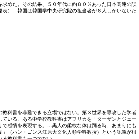
を求めた。その結果、５０年代に約８０％あった日本関連の誤
発表）。韓国は韓国学中央研究院の担当者が６人しかいないた
の教科書を非難できる立場ではない。第３世界を専攻した学者
している。ある中学校教科書はアフリカを「ターザンとジェー
りで感情を表現する。…黒人の柔軟な体は踊る時、あまりにも
見」（ハン・ゴンス江原大文化人類学科教授）という認識が根
いる教科書も一つでない。