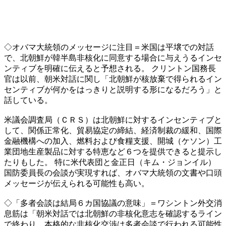
◇オバマ大統領のメッセージに注目＝米国は平壌での対話
で、北朝鮮が韓半島非核化に同意する場合に与えうるインセ
ンティブを明確に伝えると予想される。 クリントン国務長
官は以前、朝米対話に関し「北朝鮮が核放棄で得られるイン
センティブが何かをはっきりと説明する形になるだろう」と
話している。
米議会調査局（ＣＲＳ）は北朝鮮に対するインセンティブと
して、関係正常化、貿易協定の締結、経済制裁の緩和、国際
金融機構への加入、燃料および食糧支援、開城（ケソン）工
業団地生産製品に対する特恵など６つを提供できると提示し
たりもした。 特に米代表団と金正日（キム・ジョンイル）
国防委員長の会談が実現すれば、オバマ大統領の文書や口頭
メッセージが伝えられる可能性も高い。
◇「多者会談は結局６カ国協議の意味」＝ワシントン外交消
息筋は「朝米対話では北朝鮮の非核化意志を確認するライン
で終わり、本格的な非核化交渉は多者会談で行われる可能性