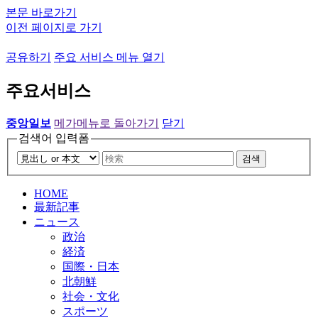
본문 바로가기
이전 페이지로 가기
공유하기
주요 서비스 메뉴 열기
주요서비스
중앙일보
메가메뉴로 돌아가기
닫기
검색어 입력폼
검색
HOME
最新記事
ニュース
政治
経済
国際・日本
北朝鮮
社会・文化
スポーツ