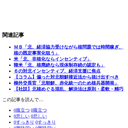
関連記事
ＭＢ「北、経済協力受けながら核問題では時間稼ぎ、
核の既定事実化狙う」
米「北、非核化ならインセンティブ」
韓米「北、核廃絶なら現体制存続の認定も」
６の対北インセンティブ、経済支援に焦点
【コラム】偏った対北朝鮮接近法から抜け出すべき
柳外交長官「北朝鮮、赤化統一のため核兵器開発」
【社説】北核めぐる混乱、解決法は原則・柔軟・精巧
この記事を読んで…
0
腹立つ
0
腹立つ
0
悲しい
0
悲しい
0
すっきり
0
すっきり