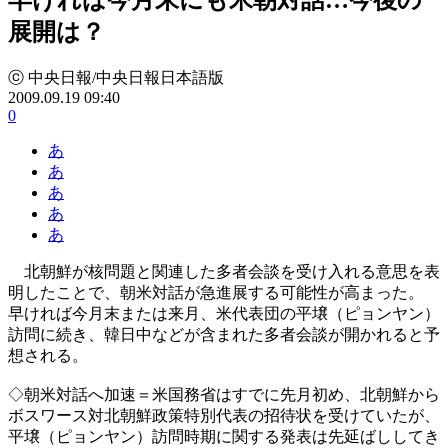
展開は？
ⓒ 中央日報/中央日報日本語版
2009.09.19 09:40
0
あ
あ
あ
あ
あ
北朝鮮が核問題と関連した多者会談を受け入れる意思を表
明したことで、朝米対話が急進展する可能性が高まった。
早ければ今月末または来月、米代表団の平壌（ピョンヤン）
訪問に続き、韓日中などが含まれた多者会談が開かれると予
想される。
◇朝米対話へ加速＝米国務省はすでに先月初め、北朝鮮から
ボスワース対北朝鮮政策特別代表の招待状を受けていたが、
平壌（ピョンヤン）訪問時期に関する発表は先延ばししてき