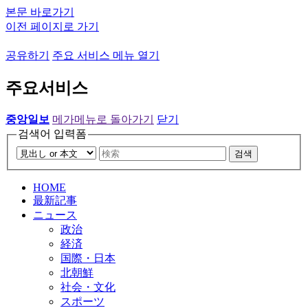
본문 바로가기
이전 페이지로 가기
공유하기
주요 서비스 메뉴 열기
주요서비스
중앙일보
메가메뉴로 돌아가기
닫기
검색어 입력폼
검색
HOME
最新記事
ニュース
政治
経済
国際・日本
北朝鮮
社会・文化
スポーツ