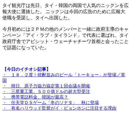
タイ観光庁は先日、タイ・韓国の両国で人気のニックンを広
報大使に選抜した。 ニックンは今回の広告のために広報大
使職を受諾し、タイへ出国した。
今月初めには２ＰＭの他のメンバーと一緒に政府主導のキャ
ンペーン「アイ・ラブ・タイランド」で代表に選ばれ、タイ
政府庁舎でアピシット・ウェーチャチーワ首相と会ったこと
で話題になっていた。
【今日のイチオシ記事】
・ １８．２度！焼酎並みのビール「トーキョー」が登場／英
国
・ 韓日、原子力協力協定第１回会議を開催
・ 三星重工業、５００億ドルの超大型受注
・ 携帯電話料金、韓国が最高？
・ 任天堂ＤＳゲーム「冬のソナタ」 秋に登場
・ 有名ハリウッド監督がイ・ビョンホンに注目する理由