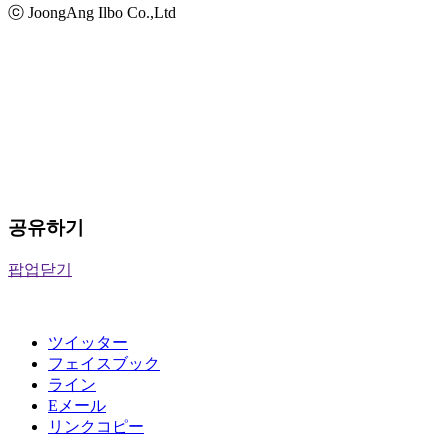
ⓒ JoongAng Ilbo Co.,Ltd
공유하기
팝업닫기
ツイッター
フェイスブック
ライン
Eメール
リンクコピー