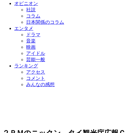
オピニオン
社説
コラム
日本関係のコラム
エンタメ
ドラマ
音楽
映画
アイドル
芸能一般
ランキング
アクセス
コメント
みんなの感想
２ＰＭのニックン、タイ観光庁広報Ｃ