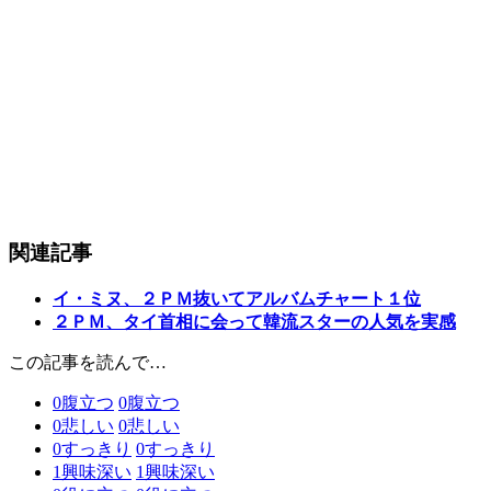
関連記事
イ・ミヌ、２ＰＭ抜いてアルバムチャート１位
２ＰＭ、タイ首相に会って韓流スターの人気を実感
この記事を読んで…
0
腹立つ
0
腹立つ
0
悲しい
0
悲しい
0
すっきり
0
すっきり
1
興味深い
1
興味深い