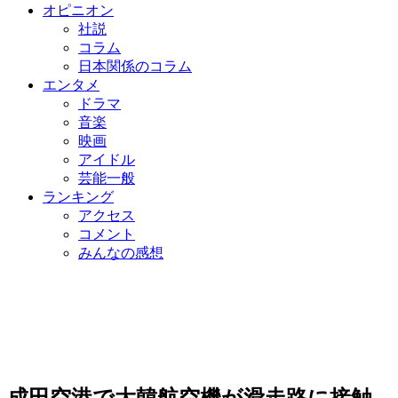
オピニオン
社説
コラム
日本関係のコラム
エンタメ
ドラマ
音楽
映画
アイドル
芸能一般
ランキング
アクセス
コメント
みんなの感想
成田空港で大韓航空機が滑走路に接触