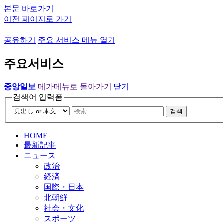
본문 바로가기
이전 페이지로 가기
공유하기
주요 서비스 메뉴 열기
주요서비스
중앙일보
메가메뉴로 돌아가기
닫기
검색어 입력폼
검색
HOME
最新記事
ニュース
政治
経済
国際・日本
北朝鮮
社会・文化
スポーツ