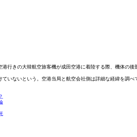
空港行きの大韓航空旅客機が成田空港に着陸する際、機体の後
けていないという。空港当局と航空会社側は詳細な経緯を調べ
？
論
死