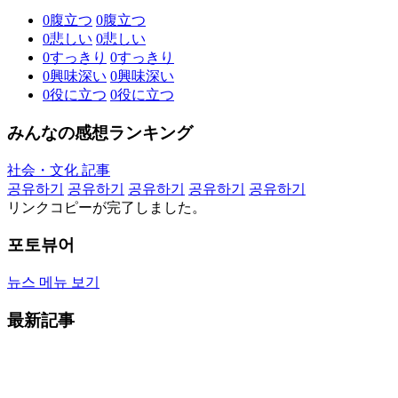
0
腹立つ
0
腹立つ
0
悲しい
0
悲しい
0
すっきり
0
すっきり
0
興味深い
0
興味深い
0
役に立つ
0
役に立つ
みんなの感想ランキング
社会・文化 記事
공유하기
공유하기
공유하기
공유하기
공유하기
リンクコピーが完了しました。
포토뷰어
뉴스 메뉴 보기
最新記事