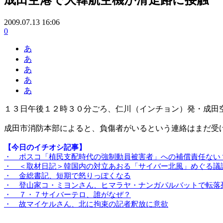
2009.07.13 16:06
0
あ
あ
あ
あ
あ
１３日午後１２時３０分ごろ、仁川（インチョン）発・成田
成田市消防本部によると、負傷者がいるという連絡はまだ受
【今日のイチオシ記事】
・ ポスコ「植民支配時代の強制動員被害者」への補償責任ない
・ ＜取材日記＞韓国内の対立あおる「サイバー北風」めぐる議
・ 金総書記、短期で怒りっぽくなる
・ 登山家コ・ミヨンさん、ヒマラヤ・ナンガパルバットで転落
・ ７・７サイバーテロ、誰がなぜ？
・ 故マイケルさん、北に拘束の記者釈放に意欲