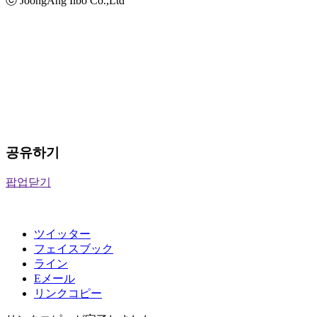
ⓒ JoongAng Ilbo Co.,Ltd
공유하기
팝업닫기
ツイッター
フェイスブック
ライン
Eメール
リンクコピー