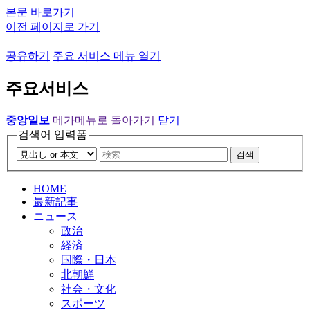
본문 바로가기
이전 페이지로 가기
공유하기
주요 서비스 메뉴 열기
주요서비스
중앙일보
메가메뉴로 돌아가기
닫기
검색어 입력폼
검색
HOME
最新記事
ニュース
政治
経済
国際・日本
北朝鮮
社会・文化
スポーツ