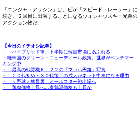
「ニンジャ・アサシン」は、ピが「スピード・レーサー」に
続き、２回目に出演することになるウォシャウスキー兄弟の
アクション物だ。
【今日のイチオシ記事】
・ ハイブリッド車、下半期に韓国市場にあふれる
・䂁韓国のグリーン・ニューディール政策、世界がベンチマー
キング中
・ 最高の戦闘機Ｆ－２２の「マッハ円錐」写真
・ ２０代初め・３０代後半の成人がネット中毒になる理由
・ ＜野球＞林昌勇、オールスター戦出場へ
・ 鶏肉価格上昇へ…参鶏湯価格も上昇か