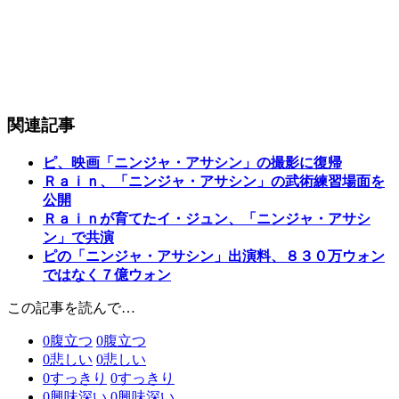
関連記事
ピ、映画「ニンジャ・アサシン」の撮影に復帰
Ｒａｉｎ、「ニンジャ・アサシン」の武術練習場面を
公開
Ｒａｉｎが育てたイ・ジュン、「ニンジャ・アサシ
ン」で共演
ピの「ニンジャ・アサシン」出演料、８３０万ウォン
ではなく７億ウォン
この記事を読んで…
0
腹立つ
0
腹立つ
0
悲しい
0
悲しい
0
すっきり
0
すっきり
0
興味深い
0
興味深い