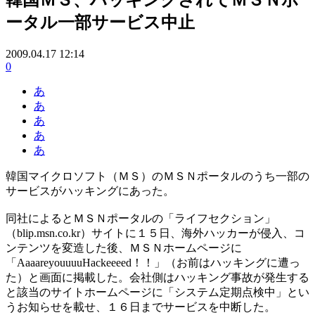
ータル一部サービス中止
2009.04.17 12:14
0
あ
あ
あ
あ
あ
韓国マイクロソフト（ＭＳ）のＭＳＮポータルのうち一部の
サービスがハッキングにあった。
同社によるとＭＳＮポータルの「ライフセクション」
（blip.msn.co.kr）サイトに１５日、海外ハッカーが侵入、コ
ンテンツを変造した後、ＭＳＮホームページに
「AaaareyouuuuHackeeeed！！」（お前はハッキングに遭っ
た）と画面に掲載した。会社側はハッキング事故が発生する
と該当のサイトホームページに「システム定期点検中」とい
うお知らせを載せ、１６日までサービスを中断した。