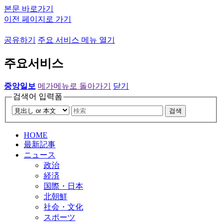
본문 바로가기
이전 페이지로 가기
공유하기
주요 서비스 메뉴 열기
주요서비스
중앙일보
메가메뉴로 돌아가기
닫기
검색어 입력폼
검색
HOME
最新記事
ニュース
政治
経済
国際・日本
北朝鮮
社会・文化
スポーツ