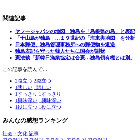
関連記事
ヤフージャパンの地図 独島を「島根県の島」と表記
「于山島が独島」…１９世紀の「海東輿地図」を分析
日本郵便、独島管理事務所への郵便物を返送
独島表記を守った韓人たちに国会が謝状
憲法裁「新韓日漁業協定は合憲…独島領有権とは別」
この記事を読んで…
2
腹立つ
2
腹立つ
1
悲しい
1
悲しい
1
すっきり
1
すっきり
1
興味深い
1
興味深い
1
役に立つ
1
役に立つ
みんなの感想ランキング
社会・文化 記事