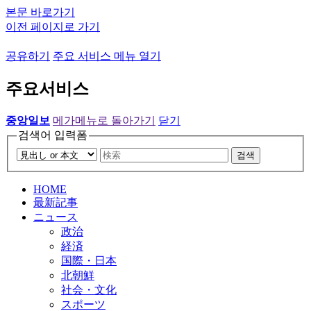
본문 바로가기
이전 페이지로 가기
공유하기
주요 서비스 메뉴 열기
주요서비스
중앙일보
메가메뉴로 돌아가기
닫기
검색어 입력폼
검색
HOME
最新記事
ニュース
政治
経済
国際・日本
北朝鮮
社会・文化
スポーツ