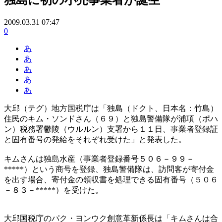
2009.03.31 07:47
0
あ
あ
あ
あ
あ
大邱（テグ）地方国税庁は「独島（ドクト、日本名：竹島）
住民のキム・ソンドさん（６９）と独島警備隊が浦項（ポハ
ン）税務署鬱陵（ウルルン）支署から１１日、事業者登録証
と固有番号の発給をそれぞれ受けた」と発表した。
キムさんは独島水産（事業者登録番号５０６－９９－
*****）という商号を登録、独島警備隊は、訪問客が寄付金
を出す場合、寄付金の領収書を処理できる固有番号（５０６
－８３－*****）を受けた。
大邱国税庁のパク・ヨンウク創意革新係長は「キムさんは合