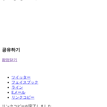
공유하기
팝업닫기
ツイッター
フェイスブック
ライン
Eメール
リンクコピー
リンクコピーが完了しました。